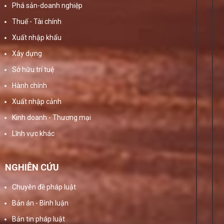
Phá sản-doanh nghiệp
Thuế - Tài chính
Xuất nhập khẩu
Xây dựng
Sở hữu trí tuệ
Hành chính
Xuất nhập cảnh
Kinh doanh - Thương mại
Lĩnh vực khác
NGHIÊN CỨU
Chuyên đề pháp luật
Bản án - Bình luận
Bản tin pháp luật