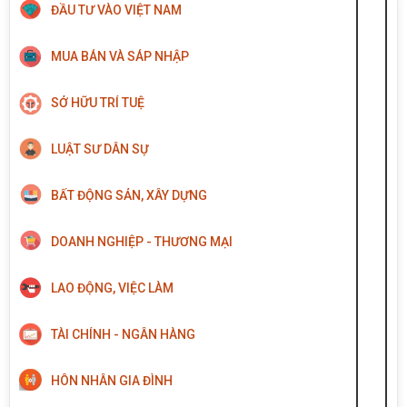
ĐẦU TƯ VÀO VIỆT NAM
MUA BÁN VÀ SÁP NHẬP
SỞ HỮU TRÍ TUỆ
LUẬT SƯ DÂN SỰ
BẤT ĐỘNG SẢN, XÂY DỰNG
DOANH NGHIỆP - THƯƠNG MẠI
LAO ĐỘNG, VIỆC LÀM
TÀI CHÍNH - NGÂN HÀNG
HÔN NHÂN GIA ĐÌNH