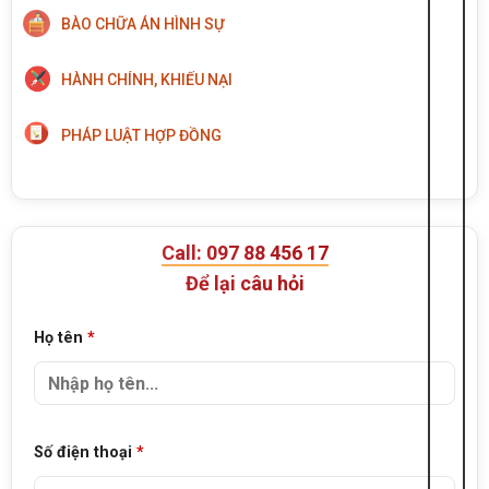
BÀO CHỮA ÁN HÌNH SỰ
HÀNH CHÍNH, KHIẾU NẠI
PHÁP LUẬT HỢP ĐỒNG
Call: 097 88 456 17
Để lại câu hỏi
Họ tên
*
Số điện thoại
*