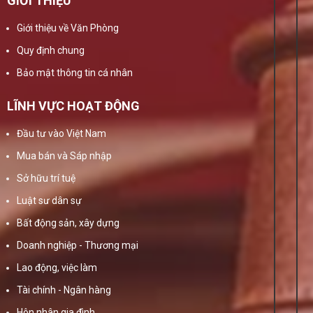
GIỚI THIỆU
Giới thiệu về Văn Phòng
Quy định chung
Bảo mật thông tin cá nhân
LĨNH VỰC HOẠT ĐỘNG
Đầu tư vào Việt Nam
Mua bán và Sáp nhập
Sở hữu trí tuệ
Luật sư dân sự
Bất động sản, xây dựng
Doanh nghiệp - Thương mại
Lao động, việc làm
Tài chính - Ngân hàng
Hôn nhân gia đình