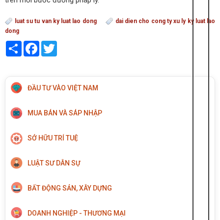
luat su tu van ky luat lao dong
dai dien cho cong ty xu ly ky luat lao
dong
Share
Facebook
Twitter
ĐẦU TƯ VÀO VIỆT NAM
MUA BÁN VÀ SÁP NHẬP
SỞ HỮU TRÍ TUỆ
LUẬT SƯ DÂN SỰ
BẤT ĐỘNG SẢN, XÂY DỰNG
DOANH NGHIỆP - THƯƠNG MẠI