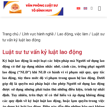
Trang chủ
/
Lĩnh vực hành nghề
/
Lao động, việc làm
/
Luật sư
tư vấn kỷ luật lao động
Luật sư tư vấn kỷ luật lao động
Kỷ luật lao động là một loạt các biện pháp mà Người sử dụng lao
động có thể áp dụng nhằm nhắc nhở, cảnh cáo, trừng phạt người
lao động (“NLĐ”) khi NLĐ có hành vi vi phạm nội quy, quy tắc
lao động, tùy theo mức độ vi phạm trong quan hệ lao động. Dưới
góp độ là quyền mà pháp luật cho phép Người sử dụng lao động
được sử dụng nhưng phải tuân thủ những điều kiện, trình tự nhất
định. Tuy nhiên, trên thực tế có thể hiểu và áp dụng không đúng
các quy định về kỷ luật luật lao động, hoặc lạm quyền trong việc
áp dụng kỷ luật lao động. Điều này dẫn đến những hậu quả không