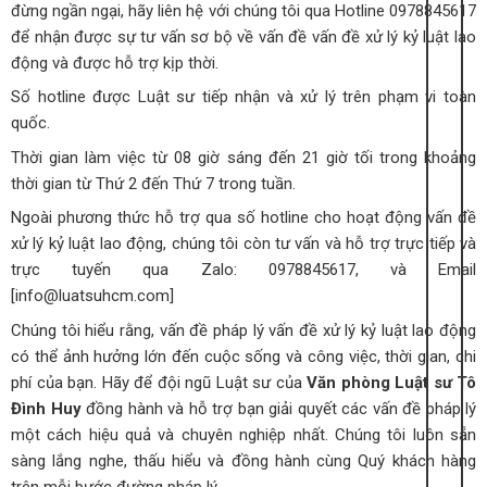
đừng ngần ngại, hãy liên hệ với chúng tôi qua Hotline 0978845617
để nhận được sự tư vấn sơ bộ về vấn đề vấn đề xử lý kỷ luật lao
động và được hỗ trợ kịp thời.
Số hotline được Luật sư tiếp nhận và xử lý trên phạm vi toàn
quốc.
Thời gian làm việc từ 08 giờ sáng đến 21 giờ tối trong khoảng
thời gian từ Thứ 2 đến Thứ 7 trong tuần.
Ngoài phương thức hỗ trợ qua số hotline cho hoạt động vấn đề
xử lý kỷ luật lao động, chúng tôi còn tư vấn và hỗ trợ trực tiếp và
trực tuyến qua Zalo: 0978845617, và Email
[info@luatsuhcm.com]
Chúng tôi hiểu rằng, vấn đề pháp lý vấn đề xử lý kỷ luật lao động
có thể ảnh hưởng lớn đến cuộc sống và công việc, thời gian, chi
phí của bạn. Hãy để đội ngũ Luật sư của
Văn phòng Luật sư Tô
Đình Huy
đồng hành và hỗ trợ bạn giải quyết các vấn đề pháp lý
một cách hiệu quả và chuyên nghiệp nhất. Chúng tôi luôn sẵn
sàng lắng nghe, thấu hiểu và đồng hành cùng Quý khách hàng
trên mỗi bước đường pháp lý.