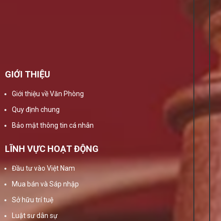
GIỚI THIỆU
Giới thiệu về Văn Phòng
Quy định chung
Bảo mật thông tin cá nhân
LĨNH VỰC HOẠT ĐỘNG
Đầu tư vào Việt Nam
Mua bán và Sáp nhập
Sở hữu trí tuệ
Luật sư dân sự