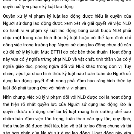
quyền xử lý vi phạm kỷ luật lao động.
Quyền xử lý vi phạm kỷ luật lao động được hiểu là quyền của
Người sử dụng lao động được xem xét và giải quyết về việc NLĐ
có hành vi vi phạm kỷ luật lao động bằng cách buộc NLĐ phải
chịu một trong các hình thức kỷ luật hoặc có thể tạm đình chỉ
công việc trong trường hợp Người sử dụng lao động chưa đủ căn
cứ để xử lý kỷ luật. Mức BTTH do các bên thỏa thuận. Hoạt động
này vừa có ý nghĩa trừng phạt NLĐ về vật chất, tinh thần vừa có ý
nghĩa giáo dục, phòng ngừa đối với NLĐ khác trong đơn vị. Tuy
nhiên, việc lựa chọn hình thức kỷ luật nào hoàn toàn do Người sử
dụng lao động quyết định song phải đảm bảo rằng hình thức kỷ
luật đó phải tương ứng với hành vi vi phạm.
Nhìn chung, việc xử lý vi phạm đối với NLĐ được coi là hoạt động
thể hiện rõ nhất quyền lực của Người sử dụng lao động. Đó là
quyền được sử dụng chế tài kỷ luật mang tính cưỡng chế cao
nhằm bảo đảm việc tôn trọng, tuân theo các quy tắc, quy định,
thỏa thuận đã được thiết lập, bảo vệ trật tự lao động chung và tài
sản hợp pháp của Người sử dụng lao động. Hoạt động này vừa