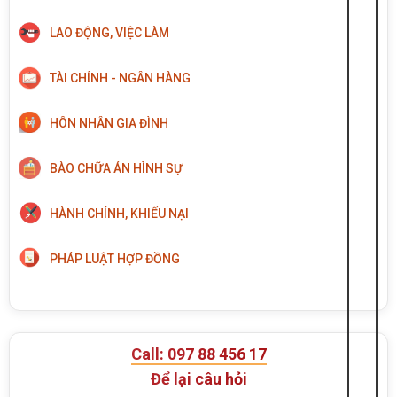
LAO ĐỘNG, VIỆC LÀM
TÀI CHÍNH - NGÂN HÀNG
HÔN NHÂN GIA ĐÌNH
BÀO CHỮA ÁN HÌNH SỰ
HÀNH CHÍNH, KHIẾU NẠI
PHÁP LUẬT HỢP ĐỒNG
Call: 097 88 456 17
Để lại câu hỏi