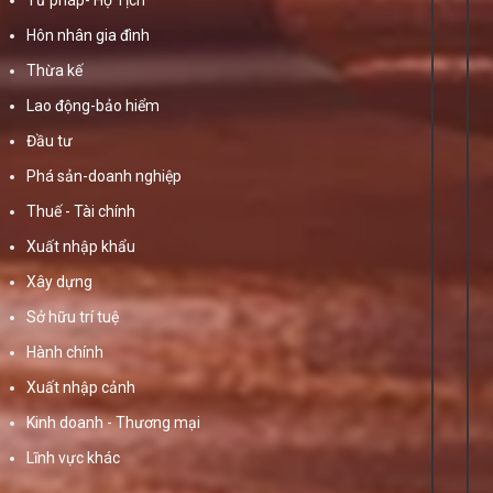
Hôn nhân gia đình
Thừa kế
Lao động-bảo hiểm
Đầu tư
Phá sản-doanh nghiệp
Thuế - Tài chính
Xuất nhập khẩu
Xây dựng
Sở hữu trí tuệ
Hành chính
Xuất nhập cảnh
Kinh doanh - Thương mại
Lĩnh vực khác