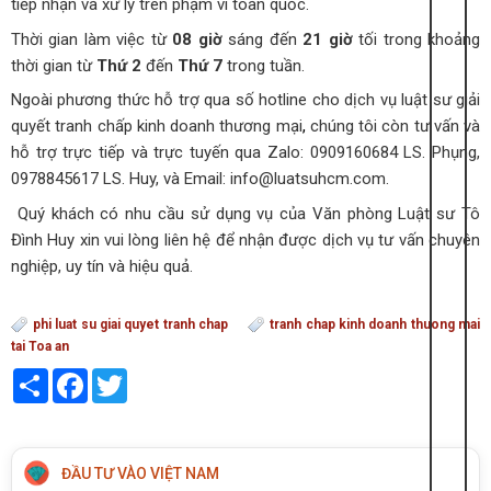
tiếp nhận và xử lý trên phạm vi toàn quốc.
Thời gian làm việc từ
08 giờ
sáng đến
21 giờ
tối trong khoảng
thời gian từ
Thứ 2
đến
Thứ 7
trong tuần.
Ngoài phương thức hỗ trợ qua số hotline cho dịch vụ luật sư giải
quyết tranh chấp kinh doanh thương mại
,
chúng tôi còn tư vấn và
hỗ trợ trực tiếp và trực tuyến qua Zalo: 0909160684 LS. Phụng,
0978845617 LS. Huy, và Email: info@luatsuhcm.com.
Quý khách có nhu cầu sử dụng vụ của Văn phòng Luật sư Tô
Đình Huy xin vui lòng liên hệ để nhận được dịch vụ tư vấn chuyên
nghiệp, uy tín và hiệu quả.
phi luat su giai quyet tranh chap
tranh chap kinh doanh thuong mai
tai Toa an
Share
Facebook
Twitter
ĐẦU TƯ VÀO VIỆT NAM