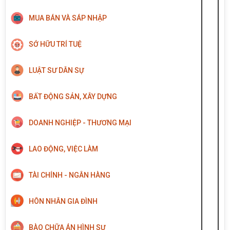
MUA BÁN VÀ SÁP NHẬP
SỞ HỮU TRÍ TUỆ
LUẬT SƯ DÂN SỰ
BẤT ĐỘNG SẢN, XÂY DỰNG
DOANH NGHIỆP - THƯƠNG MẠI
LAO ĐỘNG, VIỆC LÀM
TÀI CHÍNH - NGÂN HÀNG
HÔN NHÂN GIA ĐÌNH
BÀO CHỮA ÁN HÌNH SỰ