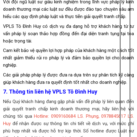
Với đội ngũ luật sư giàu kinh nghiệm trong lĩnh vực pháp lý kinh
doanh thương mại các luật sư đều được đào tạo chuyên sâu am
hiểu các quy định pháp luật và thực tiễn giải quyết tranh chấp.
VPLS Tô Đình Huy có dịch vụ đa dạng hỗ trợ khách hàng từ tư
vấn pháp lý soạn thảo hợp đồng đến đại diện tranh tụng tại tòa
hoặc trọng tài.
Cam kết bảo vệ quyền lợi hợp pháp của khách hàng một cách tốt
nhất giảm thiểu rủi ro pháp lý và đảm bảo quyền lợi cho doanh
nghiệp.
Các giải pháp pháp lý được đưa ra dựa trên sự phân tích kỹ càng
giúp khách hàng đưa ra quyết định tốt nhất cho doanh nghiệp.
7. Thông tin liên hệ VPLS Tô Đình Huy
Nếu Quý khách hàng đang gặp phải vấn đề pháp lý liên quan đến
giải quyết tranh chấp kinh doanh thương mại, hãy liên hệ với
chúng tôi qua
Hotline: 0909160684 LS. Phụng, 0978845617 LS.
Huy
để nhận được sự thông tin chi tiết về dịch vụ, với mức phí
phù hợp nhất và được hỗ trợ kịp thời. Số hotline được Luật sư