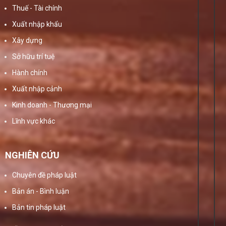
Thuế - Tài chính
Xuất nhập khẩu
Xây dựng
Sở hữu trí tuệ
Hành chính
Xuất nhập cảnh
Kinh doanh - Thương mại
Lĩnh vực khác
NGHIÊN CỨU
Chuyên đề pháp luật
Bản án - Bình luận
Bản tin pháp luật