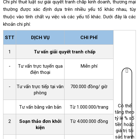
Chi phí thuê luật sư giải quyết tranh chấp kinh doanh, thương mại
thường được xác định dựa trên nhiều yếu tố khác nhau, tùy
thuộc vào tính chất vụ việc và các yếu tố khác. Dưới đây là các
khoản chi phí:
STT
DỊCH VỤ
CHI PHÍ
1
Tư vấn giải quyết tranh chấp
-
Tư vấn trực tuyến qua
Miễn phí
điện thoại
-
Tư vấn trực tiếp tại văn
700.000 đồng/ giờ
phòng
Có thể
Tư vấn bằng văn bản
Từ 1.000.000/trang
tăng theo
tỷ lệ % số
2
Soạn thảo đơn khởi
Từ 4.000.000 đồng
tiền hoặc
kiện
giá trị tài
sản tranh