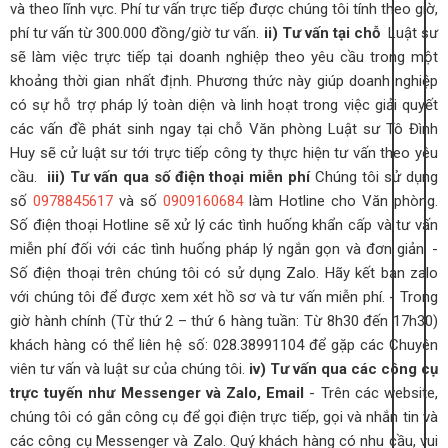
và theo lĩnh vực. Phí tư vấn trực tiếp được chúng tôi tính theo giờ,
phí tư vấn từ 300.000 đồng/giờ tư vấn.
ii) Tư vấn tại chỗ
Luật sư
sẽ làm việc trực tiếp tại doanh nghiệp theo yêu cầu trong một
khoảng thời gian nhất định. Phương thức này giúp doanh nghiệp
có sự hỗ trợ pháp lý toàn diện và linh hoạt trong việc giải quyết
các vấn đề phát sinh ngay tại chỗ
Văn phòng Luật sư Tô Đình
Huy sẽ cử luật sư tới trực tiếp công ty thực hiện tư vấn theo yêu
cầu.
iii) Tư vấn qua số điện thoại miễn phí
Chúng tôi sử dụng
số
0978845617
và số
0909160684
làm Hotline cho Văn phòng.
Số điện thoại Hotline sẽ xử lý các tình huống khẩn cấp và tư vấn
miễn phí đối với các tình huống pháp lý ngắn gọn và đơn giản.
-
Số điện thoại trên chúng tôi có sử dụng Zalo. Hãy kết bạn zalo
với chúng tôi để được xem xét hồ sơ và tư vấn miễn phí.
- Trong
giờ hành chính (Từ thứ 2 – thứ 6 hàng tuần: Từ 8h30 đến 17h30)
khách hàng có thể liên hệ số: 028.38991104 để gặp các Chuyên
viên tư vấn và luật sư của chúng tôi.
iv) Tư vấn qua các công cụ
trực tuyến như Messenger và Zalo, Email
- Trên các website,
chúng tôi có gắn công cụ để gọi điện trực tiếp, gọi và nhắn tin và
các công cụ Messenger và Zalo. Quý khách hàng có nhu cầu, vui