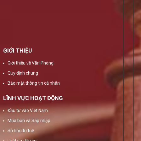
GIỚI THIỆU
Giới thiệu về Văn Phòng
Quy định chung
Bảo mật thông tin cá nhân
LĨNH VỰC HOẠT ĐỘNG
Đầu tư vào Việt Nam
Mua bán và Sáp nhập
Sở hữu trí tuệ
Luật sư dân sự