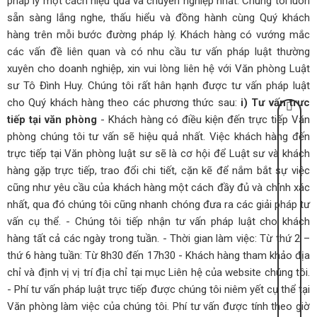
pháp lý một cách hiệu quả và chuyên nghiệp nhất. Chúng tôi luôn
sẵn sàng lắng nghe, thấu hiểu và đồng hành cùng Quý khách
hàng trên mỗi bước đường pháp lý.
Khách hàng có vướng mắc
các vấn đề liên quan và có nhu cầu tư vấn pháp luật thường
xuyên cho doanh nghiệp, xin vui lòng liên hệ với Văn phòng Luật
sư Tô Đình Huy. Chúng tôi rất hân hạnh được tư vấn pháp luật
cho Quý khách hàng theo các phương thức sau:
i) Tư vấn trực
tiếp tại văn phòng
- Khách hàng có điều kiện đến trực tiếp Văn
phòng chúng tôi tư vấn sẽ hiệu quả nhất. Việc khách hàng đến
trực tiếp tại Văn phòng luật sư sẽ là cơ hội để Luật sư và khách
hàng gặp trực tiếp, trao đổi chi tiết, cặn kẽ để nắm bắt sự việc
cũng như yêu cầu của khách hàng một cách đầy đủ và chính xác
nhất, qua đó chúng tôi cũng nhanh chóng đưa ra các giải pháp tư
vấn cụ thể.
- Chúng tôi tiếp nhận tư vấn pháp luật cho khách
hàng tất cả các ngày trong tuần.
- Thời gian làm việc: Từ thứ 2 –
thứ 6 hàng tuần: Từ 8h30 đến 17h30
- Khách hàng tham khảo địa
chỉ và định vị vị trí địa chỉ tại mục Liên hệ của website chúng tôi.
- Phí tư vấn pháp luật trực tiếp được chúng tôi niêm yết cụ thể tại
Văn phòng làm việc của chúng tôi. Phí tư vấn được tính theo giờ