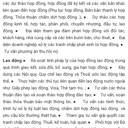
các dự thảo hợp đồng, hợp đồng đã ký kết và các văn bản khác
liên quan đến hợp đồng (Phụ lục hợp đồng, Biên bản thanh lý hợp
đồng, Thỏa thuận chấm dứt hợp đồng…);
● Dự thảo các hợp
đồng kinh tế, hợp tác, phân phối, chuyển nhượng, đầu tư, lao
động;
● Đại diện tham gia đàm phán hợp đồng với đối tác,
khách hàng, nhà cung cấp và các bên buôn bán, cho thuê;
● Đại
diện doanh nghiệp xử lý các tranh chấp phát sinh từ hợp đồng;
●
Tư vấn phương án thu hồi nợ.
Lao động
● Rà soát tính pháp lý của hợp đồng lao động trong
quá trình giao kết, sửa đổi, bổ sung, gia hạn hợp đồng;
● Xây
dựng các Nội quy, Quy chế lao động và Thoả ước lao động tập
thể;
● Thực hiện các thủ tục liên quan đến lao động nước ngoài
như: Giấy phép lao động, Visa, Thẻ tạm trú…;
● Tư vấn các thỏa
thuận đào tạo và soạn thảo hợp đồng đào tạo;
● Tư vấn, soạn
thảo thỏa thuận bảo mật thông tin;
● Tư vấn các hình thức,
trình tự xử lý kỷ luật lao động, chấm dứt hợp đồng lao động và
yêu cầu bồi thường thiệt hại;
● Tham gia, tư vấn giải quyết các
tranh chấp lao động.
Thuế, kế toán, hải quan
● Phối hợp với Bộ