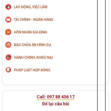
LAO ĐỘNG, VIỆC LÀM
TÀI CHÍNH - NGÂN HÀNG
HÔN NHÂN GIA ĐÌNH
BÀO CHỮA ÁN HÌNH SỰ
HÀNH CHÍNH, KHIẾU NẠI
PHÁP LUẬT HỢP ĐỒNG
Call: 097 88 456 17
Để lại câu hỏi