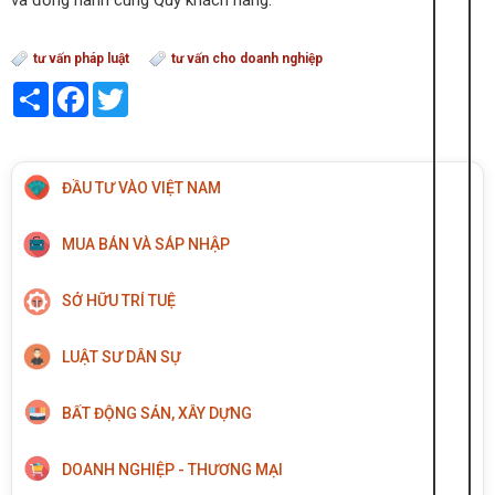
tư vấn pháp luật
tư vấn cho doanh nghiệp
Share
Facebook
Twitter
ĐẦU TƯ VÀO VIỆT NAM
MUA BÁN VÀ SÁP NHẬP
SỞ HỮU TRÍ TUỆ
LUẬT SƯ DÂN SỰ
BẤT ĐỘNG SẢN, XÂY DỰNG
DOANH NGHIỆP - THƯƠNG MẠI