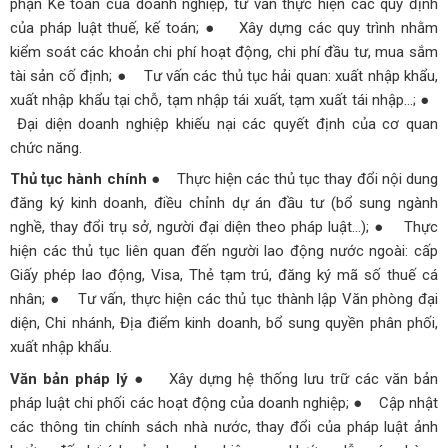
phận Kế toán của doanh nghiệp, tư vấn thực hiện các quy định
của pháp luật thuế, kế toán;
● Xây dựng các quy trình nhằm
kiểm soát các khoản chi phí hoạt động, chi phí đầu tư, mua sắm
tài sản cố định;
● Tư vấn các thủ tục hải quan: xuất nhập khẩu,
xuất nhập khẩu tại chỗ, tạm nhập tái xuất, tạm xuất tái nhập…;
●
Đại diện doanh nghiệp khiếu nại các quyết định của cơ quan
chức năng.
Thủ tục hành chính
● Thực hiện các thủ tục thay đổi nội dung
đăng ký kinh doanh, điều chỉnh dự án đầu tư (bổ sung ngành
nghề, thay đổi trụ sở, người đại diện theo pháp luật…);
● Thực
hiện các thủ tục liên quan đến người lao động nước ngoài: cấp
Giấy phép lao động, Visa, Thẻ tạm trú, đăng ký mã số thuế cá
nhân;
● Tư vấn, thực hiện các thủ tục thành lập Văn phòng đại
diện, Chi nhánh, Địa điểm kinh doanh, bổ sung quyền phân phối,
xuất nhập khẩu.
Văn bản pháp lý
● Xây dựng hệ thống lưu trữ các văn bản
pháp luật chi phối các hoạt động của doanh nghiệp;
● Cập nhật
các thông tin chính sách nhà nước, thay đổi của pháp luật ảnh