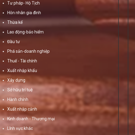
Tư pháp- Hộ Tịch
Hôn nhân gia đình
Thừa kế
Lao động-bảo hiểm
Đầu tư
Phá sản-doanh nghiệp
Thuế - Tài chính
Xuất nhập khẩu
Xây dựng
Sở hữu trí tuệ
Hành chính
Xuất nhập cảnh
Kinh doanh - Thương mại
Lĩnh vực khác