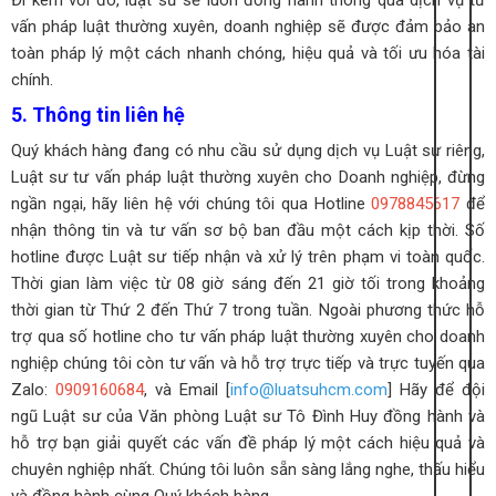
Đi kèm với đó, luật sư sẽ luôn đồng hành thông qua dịch vụ tư
vấn pháp luật thường xuyên, doanh nghiệp sẽ được đảm bảo an
toàn pháp lý một cách nhanh chóng, hiệu quả và tối ưu hóa tài
chính.
5. Thông tin liên hệ
Quý khách hàng đang có nhu cầu sử dụng dịch vụ Luật sư riêng,
Luật sư tư vấn pháp luật thường xuyên cho Doanh nghiệp, đừng
ngần ngại, hãy liên hệ với chúng tôi qua Hotline
0978845617
để
nhận thông tin và tư vấn sơ bộ ban đầu một cách kịp thời. Số
hotline được Luật sư tiếp nhận và xử lý trên phạm vi toàn quốc.
Thời gian làm việc từ 08 giờ sáng đến 21 giờ tối trong khoảng
thời gian từ Thứ 2 đến Thứ 7 trong tuần.
Ngoài phương thức hỗ
trợ qua số hotline cho tư vấn pháp luật thường xuyên cho doanh
nghiệp chúng tôi còn tư vấn và hỗ trợ trực tiếp và trực tuyến qua
Zalo:
0909160684
, và Email [
info@luatsuhcm.com
]
Hãy để đội
ngũ Luật sư của Văn phòng Luật sư Tô Đình Huy đồng hành và
hỗ trợ bạn giải quyết các vấn đề pháp lý một cách hiệu quả và
chuyên nghiệp nhất. Chúng tôi luôn sẵn sàng lắng nghe, thấu hiểu
và đồng hành cùng Quý khách hàng.