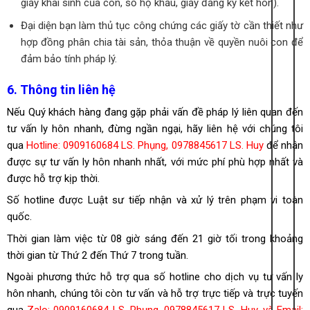
giấy khai sinh của con, sổ hộ khẩu, giấy đăng ký kết hôn).
Đại diện bạn làm thủ tục công chứng các giấy tờ cần thiết như
hợp đồng phân chia tài sản, thỏa thuận về quyền nuôi con để
đảm bảo tính pháp lý.
6. Thông tin liên hệ
Nếu Quý khách hàng đang gặp phải vấn đề pháp lý liên quan đến
tư vấn ly hôn nhanh, đừng ngần ngại, hãy liên hệ với chúng tôi
qua
Hotline: 0909160684 LS. Phụng, 0978845617 LS. Huy
để nhận
được sự tư vấn ly hôn nhanh nhất, với mức phí phù hợp nhất và
được hỗ trợ kịp thời.
Số hotline được Luật sư tiếp nhận và xử lý trên phạm vi toàn
quốc.
Thời gian làm việc từ 08 giờ sáng đến 21 giờ tối trong khoảng
thời gian từ Thứ 2 đến Thứ 7 trong tuần.
Ngoài phương thức hỗ trợ qua số hotline cho dịch vụ tư vấn ly
hôn nhanh, chúng tôi còn tư vấn và hỗ trợ trực tiếp và trực tuyến