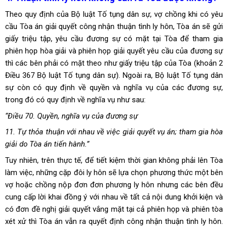
Theo quy định của Bộ luật Tố tụng dân sự, vợ chồng khi có yêu
cầu Tòa án giải quyết công nhận thuận tình ly hôn,
Tòa án sẽ gửi
giấy triệu tập, yêu cầu đương sự có mặt tại Tòa để tham gia
phiên họp hòa giải và phiên họp giải quyết yêu cầu của đương sự
thì các bên phải có mặt theo như giấy triệu tập của Tòa (khoản 2
Điều 367 Bộ luật Tố tụng dân sự).
Ngoài ra, Bộ luật Tố tụng dân
sự còn có quy định về quyền và nghĩa vụ của các đương sự,
trong đó có quy định về nghĩa vụ như sau:
“Điều 70. Quyền, nghĩa vụ của đương sự
11. Tự thỏa thuận với nhau về việc giải quyết vụ án; tham gia hòa
giải do Tòa án tiến hành.”
Tuy nhiên,
trên thực tế, để tiết kiệm thời gian không phải lên Tòa
làm việc, những cặp đôi ly hôn sẽ lựa chọn phương thức một bên
vợ hoặc chồng nộp đơn đơn phương ly hôn nhưng các bên đều
cung cấp lời khai đồng ý với nhau về tất cả nội dung khởi kiện và
có đơn đề nghị giải quyết vắng mặt tại cả phiên họp và phiên tòa
xét xử thì Tòa án vẫn ra quyết định công nhận thuận tình ly hôn.