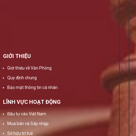
GIỚI THIỆU
Giới thiệu về Văn Phòng
Quy định chung
Bảo mật thông tin cá nhân
LĨNH VỰC HOẠT ĐỘNG
Đầu tư vào Việt Nam
Mua bán và Sáp nhập
Sở hữu trí tuệ