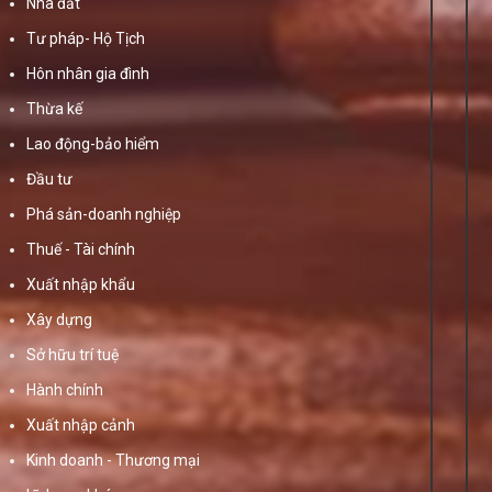
Nhà đất
Tư pháp- Hộ Tịch
Hôn nhân gia đình
Thừa kế
Lao động-bảo hiểm
Đầu tư
Phá sản-doanh nghiệp
Thuế - Tài chính
Xuất nhập khẩu
Xây dựng
Sở hữu trí tuệ
Hành chính
Xuất nhập cảnh
Kinh doanh - Thương mại