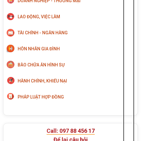
DOANH NGHIỆP - THƯƠNG MẠI
LAO ĐỘNG, VIỆC LÀM
TÀI CHÍNH - NGÂN HÀNG
HÔN NHÂN GIA ĐÌNH
BÀO CHỮA ÁN HÌNH SỰ
HÀNH CHÍNH, KHIẾU NẠI
PHÁP LUẬT HỢP ĐỒNG
Call: 097 88 456 17
Để lại câu hỏi