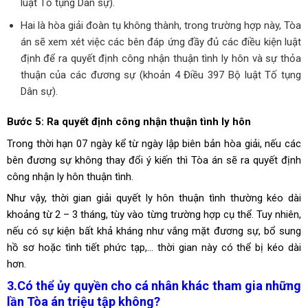
luật Tố tụng Dân sự).
Hai là hòa giải
đoàn tụ
không thành, trong trường hợp này, Tòa
án sẽ xem xét việc các bên đáp ứng đầy đủ các điều kiện luật
định để ra quyết định công nhận thuận tình ly hôn và sự thỏa
thuận của các đương sự (khoản 4 Điều 397 Bộ luật Tố tụng
Dân sự).
Bước 5: Ra quyết định công nhận thuận tình ly hôn
Trong thời hạn 07 ngày kể từ ngày lập biên bản hòa giải, nếu các
bên đương sự không thay đổi ý kiến thì Tòa án sẽ ra quyết định
công nhận ly hôn thuận tình.
Như vậy, thời gian giải quyết ly hôn thuận tình thường kéo dài
khoảng từ 2 – 3 tháng, tùy vào từng trường hợp cụ thể. Tuy nhiên,
nếu có sự kiện bất khả kháng như vắng mặt đương sự, bổ sung
hồ sơ hoặc tình tiết phức tạp,… thời gian này có thể bị kéo dài
hơn.
3.Có thể ủy quyền cho cá nhân khác tham gia những
lần Tòa án triệu tập không?