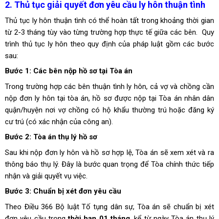
2. Thủ tục giải quyết đơn yêu cầu ly hôn thuận tình
Thủ tục ly hôn thuận tình có thể hoàn tất trong khoảng thời gian
từ 2-3 tháng tùy vào từng trường hợp thực tế giữa các bên. Quy
trình thủ tục ly hôn theo quy định của pháp luật gồm các bước
sau:
Bước 1: Các bên nộp hồ sơ tại Tòa án
Trong trường hợp các bên thuận tình ly hôn, cả vợ và chồng cần
nộp đơn ly hôn tại tòa án, hồ sơ được nộp tại Tòa án nhân dân
quận/huyện nơi vợ chồng có hộ khẩu thường trú hoặc đăng ký
cư trú (có xác nhận của công an).
Bước 2: Tòa án thụ lý hồ sơ
Sau khi nộp đơn ly hôn và hồ sơ hợp lệ, Tòa án sẽ xem xét và ra
thông báo thụ lý. Đây là bước quan trọng để Tòa chính thức tiếp
nhận và giải quyết vụ việc.
Bước 3: Chuẩn bị xét đơn yêu cầu
Theo Điều 366 Bộ luật Tố tụng dân sự, Tòa án sẽ chuẩn bị xét
đơn yêu cầu trong
thời hạn 01 tháng
, kể từ ngày Tòa án thụ lý