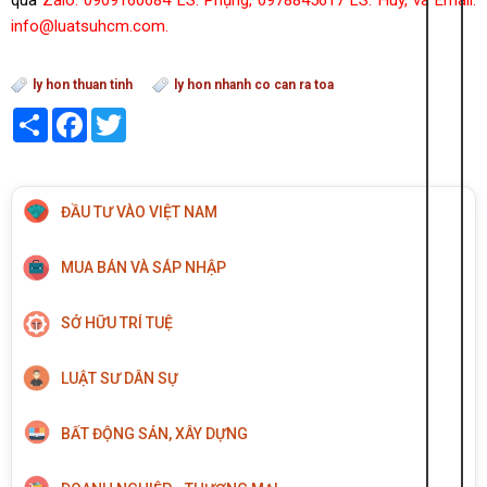
qua
Zalo: 0909160684 LS. Phụng, 0978845617 LS. Huy, và Email:
info@luatsuhcm.com.
ly hon thuan tinh
ly hon nhanh co can ra toa
Share
Facebook
Twitter
ĐẦU TƯ VÀO VIỆT NAM
MUA BÁN VÀ SÁP NHẬP
SỞ HỮU TRÍ TUỆ
LUẬT SƯ DÂN SỰ
BẤT ĐỘNG SẢN, XÂY DỰNG