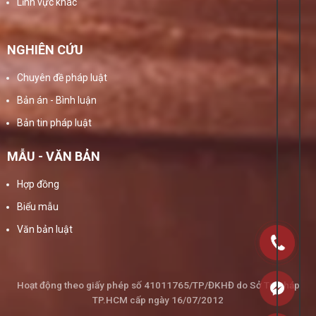
Lĩnh vực khác
NGHIÊN CỨU
Chuyên đề pháp luật
Bản án - Bình luận
Bản tin pháp luật
MẪU - VĂN BẢN
Hợp đồng
Biểu mẫu
Văn bản luật
Hoạt động theo giấy phép số 41011765/TP/ĐKHĐ do Sở Tư Pháp
TP.HCM cấp ngày 16/07/2012