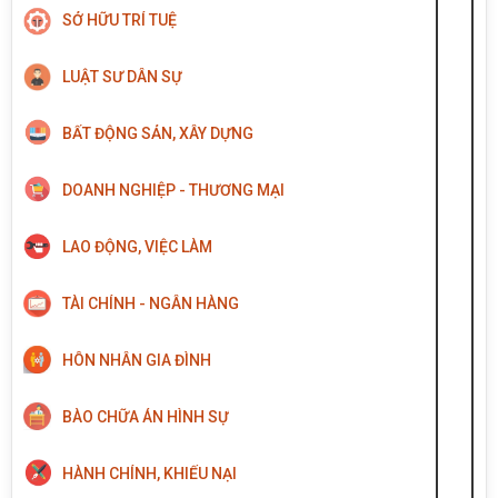
SỞ HỮU TRÍ TUỆ
LUẬT SƯ DÂN SỰ
BẤT ĐỘNG SẢN, XÂY DỰNG
DOANH NGHIỆP - THƯƠNG MẠI
LAO ĐỘNG, VIỆC LÀM
TÀI CHÍNH - NGÂN HÀNG
HÔN NHÂN GIA ĐÌNH
BÀO CHỮA ÁN HÌNH SỰ
HÀNH CHÍNH, KHIẾU NẠI