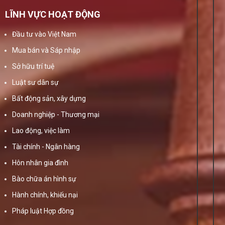
LĨNH VỰC HOẠT ĐỘNG
Đầu tư vào Việt Nam
Mua bán và Sáp nhập
Sở hữu trí tuệ
Luật sư dân sự
Bất động sản, xây dựng
Doanh nghiệp - Thương mại
Lao động, việc làm
Tài chính - Ngân hàng
Hôn nhân gia đình
Bào chữa án hình sự
Hành chính, khiếu nại
Pháp luật Hợp đồng