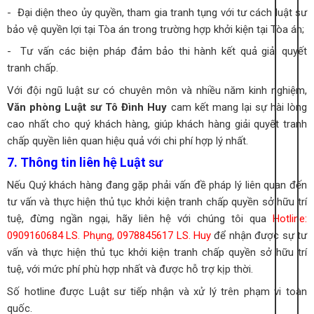
- Đại diện theo ủy quyền, tham gia tranh tụng với tư cách luật sư
bảo vệ quyền lợi tại Tòa án trong trường hợp khởi kiện tại Tòa án;
- Tư vấn các biện pháp đảm bảo thi hành kết quả giải quyết
tranh chấp.
Với đội ngũ luật sư có chuyên môn và nhiều năm kinh nghiệm,
Văn phòng Luật sư Tô Đình Huy
cam kết mang lại sự hài lòng
cao nhất cho quý khách hàng, giúp khách hàng giải quyết tranh
chấp quyền liên quan hiệu quả với chi phí hợp lý nhất.
7. Thông tin liên hệ Luật sư
Nếu Quý khách hàng đang gặp phải vấn đề pháp lý liên quan đến
tư vấn và thực hiện thủ tục khởi kiện tranh chấp quyền sở hữu trí
tuệ, đừng ngần ngại, hãy liên hệ với chúng tôi qua
Hotline:
0909160684 LS. Phụng, 0978845617 LS. Huy
để nhận được sự tư
vấn và thực hiện thủ tục khởi kiện tranh chấp quyền sở hữu trí
tuệ, với mức phí phù hợp nhất và được hỗ trợ kịp thời.
Số hotline được Luật sư tiếp nhận và xử lý trên phạm vi toàn
quốc.