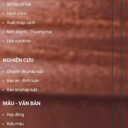
Sở hữu trí tuệ
Hành chính
Xuất nhập cảnh
Kinh doanh - Thương mại
Lĩnh vực khác
NGHIÊN CỨU
Chuyên đề pháp luật
Bản án - Bình luận
Bản tin pháp luật
MẪU - VĂN BẢN
Hợp đồng
Biểu mẫu