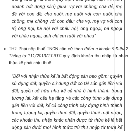
doanh bất động sản) giữa: vợ với chồng; cha đẻ, mẹ
đẻ với con đẻ; cha nuôi, mẹ nuôi với con nuôi; cha
chồng, mẹ chồng với con dâu; cha vợ, mẹ vợ với con
rể; ông nội, bà nội với cháu nội, ông ngoại, bà ngoại
với cháu ngoại; anh chị em ruột với nhau”
TH2: Phải nộp thuế TNCN căn cứ theo
điểm c khoản 9 Điều 2
Thông tư 111/2013/TT-BTC
quy định khoản thu nhập từ nhận
thừa kế phải chịu thuế:
Đối với nhận thừa kế là bất động sản bao gồm: quyền
“
sử dụng đất; quyền sử dụng đất có tài sản gắn liền với
đất; quyền sở hữu nhà, kể cả nhà ở hình thành trong
tương lai; kết cấu hạ tầng và các công trình xây dựng
gắn liền với đất, kể cả công trình xây dựng hình thành
trong tương lai; quyền thuê đất; quyền thuê mặt nước;
các khoản thu nhập khác nhận được từ thừa kế là bất
động sản dưới mọi hình thức; trừ thu nhập từ thừa kế