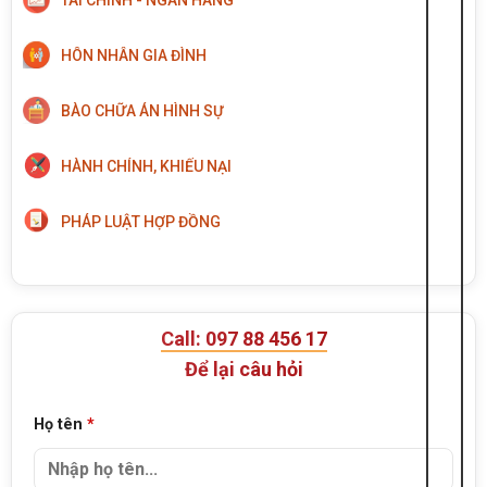
TÀI CHÍNH - NGÂN HÀNG
HÔN NHÂN GIA ĐÌNH
BÀO CHỮA ÁN HÌNH SỰ
HÀNH CHÍNH, KHIẾU NẠI
PHÁP LUẬT HỢP ĐỒNG
Call: 097 88 456 17
Để lại câu hỏi
Họ tên
*