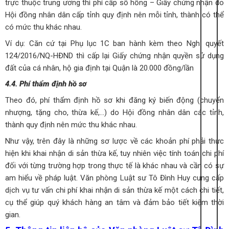
trực thuộc trung ương thì phí cấp sổ hồng – Giấy chứng nhận do
Hội đồng nhân dân cấp tỉnh quy định nên mỗi tỉnh, thành có thể
có mức thu khác nhau.
Ví dụ: Căn cứ tại Phụ lục 1C ban hành kèm theo Nghị quyết
124/2016/NQ-HĐND thì cấp lại Giấy chứng nhận quyền sử dụng
đất của cá nhân, hộ gia định tại Quận là 20.000 đồng/lần
4.4. Phí thẩm định hồ sơ
Theo đó, phí thẩm định hồ sơ khi đăng ký biến động (chuyển
nhượng, tặng cho, thừa kế,…) do Hội đồng nhân dân các tỉnh,
thành quy định nên mức thu khác nhau.
Như vậy, trên đây là những sơ lược về các khoản phí phải thực
hiện khi khai nhận di sản thừa kế, tuy nhiên việc tính toán chi phí
đối với từng trường hợp trong thực tế là khác nhau và cần có sự
am hiểu về pháp luật. Văn phòng Luật sư Tô Đình Huy cung cấp
dịch vụ tư vấn chi phí khai nhận di sản thừa kế một cách chi tiết,
cụ thể giúp quý khách hàng an tâm và đảm bảo tiết kiệm thời
gian.