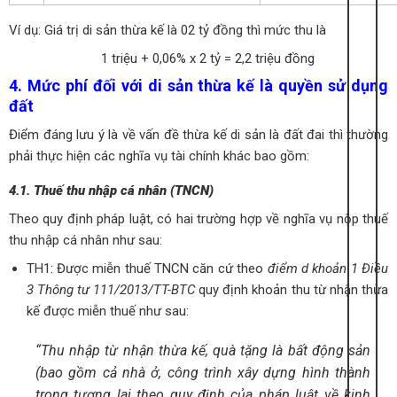
Ví dụ: Giá trị di sản thừa kế là 02 tỷ đồng thì mức thu là
1 triệu + 0,06% x 2 tỷ = 2,2 triệu đồng
4. Mức phí đối với di sản thừa kế là quyền sử dụng
đất
Điểm đáng lưu ý là về vấn đề thừa kế di sản là đất đai thì thường
phải thực hiện các nghĩa vụ tài chính khác bao gồm:
4.1. Thuế thu nhập cá nhân (TNCN)
Theo quy định pháp luật, có hai trường hợp về nghĩa vụ nộp thuế
thu nhập cá nhân như sau:
TH1: Được miễn thuế TNCN căn cứ theo
điểm d khoản 1 Điều
3 Thông tư 111/2013/TT-BTC
quy định khoản thu từ nhận thừa
kế được miễn thuế như sau:
“Thu nhập từ nhận thừa kế, quà tặng là bất động sản
(bao gồm cả nhà ở, công trình xây dựng hình thành
trong tương lai theo quy định của pháp luật về kinh