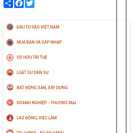
Share
Facebook
Twitter
ĐẦU TƯ VÀO VIỆT NAM
MUA BÁN VÀ SÁP NHẬP
SỞ HỮU TRÍ TUỆ
LUẬT SƯ DÂN SỰ
BẤT ĐỘNG SẢN, XÂY DỰNG
DOANH NGHIỆP - THƯƠNG MẠI
LAO ĐỘNG, VIỆC LÀM