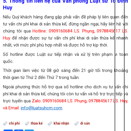
5. Thông tin liên hệ của Văn phòng Luật sư Tô Đình
Huy
Nếu Quý khách hàng đang gặp phải vấn đề pháp lý liên quan đến
tư vấn chi phí khai di sản thừa kế, đừng ngần ngại, hãy liên hệ với
chúng tôi qua
Hotline: 0909160684 LS. Phụng, 0978845617 LS.
Huy
để nhận được sự tư vấn chi phí khai di sản thừa kế nhanh
nhất, với mức phí phù hợp nhất và được hỗ trợ kịp thời.
Số hotline được Luật sư tiếp nhận và xử lý trên phạm vi toàn
quốc.
Thời gian làm việc từ 08 giờ sáng đến 21 giờ tối trong khoảng
thời gian từ Thứ 2 đến Thứ 7 trong tuần.
Ngoài phương thức hỗ trợ qua số hotline cho dịch vụ tư vấn chi
phí khai di sản thừa kế, chúng tôi còn tư vấn và hỗ trợ trực tiếp và
trực tuyến qua
Zalo: 0909160684 LS. Phụng, 0978845617 LS. Huy,
và Email:
info@luatsuhcm.com
.
chi phí
thừa kế
khai nhận
di sản