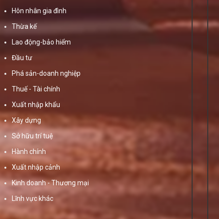
Hôn nhân gia đình
Thừa kế
Lao động-bảo hiểm
Đầu tư
Phá sản-doanh nghiệp
Thuế - Tài chính
Xuất nhập khẩu
Xây dựng
Sở hữu trí tuệ
Hành chính
Xuất nhập cảnh
Kinh doanh - Thương mại
Lĩnh vực khác