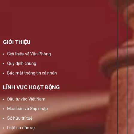
GIỚI THIỆU
Giới thiệu về Văn Phòng
Quy định chung
Bảo mật thông tin cá nhân
LĨNH VỰC HOẠT ĐỘNG
Đầu tư vào Việt Nam
Mua bán và Sáp nhập
Sở hữu trí tuệ
Luật sư dân sự