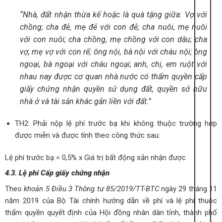
“Nhà, đất nhận thừa kế hoặc là quà tặng giữa: Vợ với
chồng; cha đẻ, mẹ đẻ với con đẻ; cha nuôi, mẹ nuôi
với con nuôi; cha chồng, mẹ chồng với con dâu; cha
vợ, mẹ vợ với con rể; ông nội, bà nội với cháu nội; ông
ngoại, bà ngoại với cháu ngoại; anh, chị, em ruột với
nhau nay được cơ quan nhà nước có thẩm quyền cấp
giấy chứng nhận quyền sử dụng đất, quyền sở hữu
nhà ở và tài sản khác gắn liền với đất.”
TH2: Phải nộp lệ phí trước bạ khi không thuộc trường hợp
được miễn và được tính theo công thức sau:
Lệ phí trước bạ = 0,5% x Giá trị bất động sản nhận được
4.3. Lệ phí Cấp giấy chứng nhận
Theo
khoản 5 Điều 3 Thông tư 85/2019/TT-BTC
ngày 29 tháng 11
năm 2019 của Bộ Tài chính hướng dẫn về phí và lệ phí thuộc
thẩm quyền quyết định của Hội đồng nhân dân tỉnh, thành phố