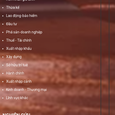
Thừa kế
Lao động-bảo hiểm
Đầu tư
Phá sản-doanh nghiệp
Thuế - Tài chính
Xuất nhập khẩu
Xây dựng
Sở hữu trí tuệ
Hành chính
Xuất nhập cảnh
Kinh doanh - Thương mại
Lĩnh vực khác