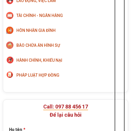
LAO ĐỘNG, VIỆC LÀM
TÀI CHÍNH - NGÂN HÀNG
HÔN NHÂN GIA ĐÌNH
BÀO CHỮA ÁN HÌNH SỰ
HÀNH CHÍNH, KHIẾU NẠI
PHÁP LUẬT HỢP ĐỒNG
Call: 097 88 456 17
Để lại câu hỏi
Họ tên
*