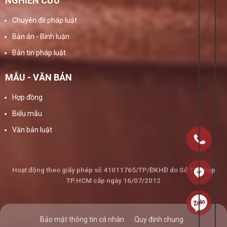
NGHIÊN CỨU
Chuyên đề pháp luật
Bản án - Bình luận
Bản tin pháp luật
MẪU - VĂN BẢN
Hợp đồng
Biểu mẫu
Văn bản luật
Hoạt động theo giấy phép số 41011765/TP/ĐKHĐ do Sở Tư Pháp
TP.HCM cấp ngày 16/07/2012
Bảo mật thông tin cá nhân
Quy định chung