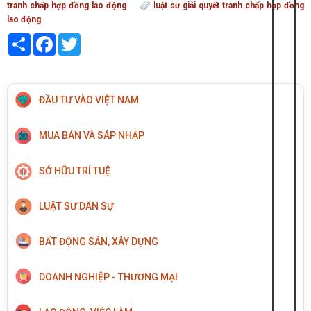
tranh chấp hợp đồng lao động
luật sư giải quyết tranh chấp hợp đồng
lao động
Share
Facebook
Twitter
ĐẦU TƯ VÀO VIỆT NAM
MUA BÁN VÀ SÁP NHẬP
SỞ HỮU TRÍ TUỆ
LUẬT SƯ DÂN SỰ
BẤT ĐỘNG SẢN, XÂY DỰNG
DOANH NGHIỆP - THƯƠNG MẠI