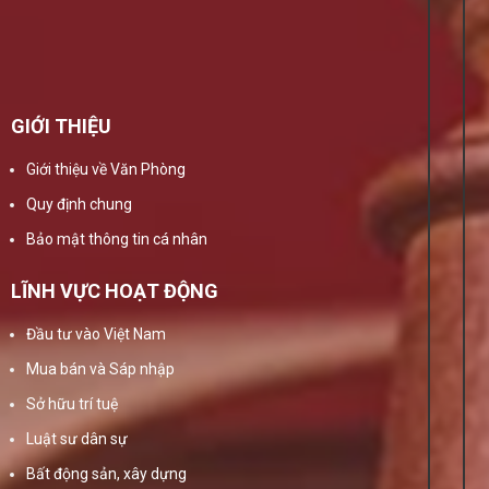
GIỚI THIỆU
Giới thiệu về Văn Phòng
Quy định chung
Bảo mật thông tin cá nhân
LĨNH VỰC HOẠT ĐỘNG
Đầu tư vào Việt Nam
Mua bán và Sáp nhập
Sở hữu trí tuệ
Luật sư dân sự
Bất động sản, xây dựng