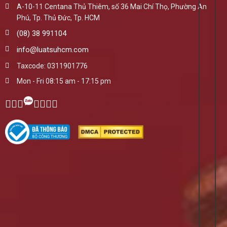
A-10-11 Centana Thủ Thiêm, số 36 Mai Chí Thọ, Phường An
Phú, Tp. Thủ Đức, Tp. HCM
(08) 38 991104
info@luatsuhcm.com
Taxcode: 0311901776
Mon - Fri 08:15 am - 17:15 pm