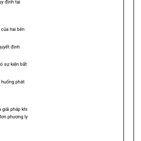
uy định tại
 của hai bên
quyết định
có sự kiện bất
h huống phát
giải pháp khi
đơn phương ly