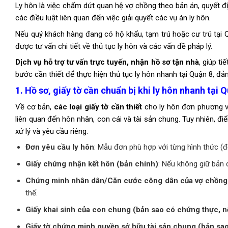
Ly hôn là việc chấm dứt quan hệ vợ chồng theo bản án, quyết đ
các điều luật liên quan đến việc giải quyết các vụ án ly hôn.
Nếu quý khách hàng đang có hộ khẩu, tạm trú hoặc cư trú tại 
được tư vấn chi tiết về thủ tục ly hôn và các vấn đề pháp lý.
Dịch vụ hỗ trợ tư vấn trực tuyến, nhận hồ sơ tận nhà
, giúp t
bước cần thiết để thực hiện thủ tục ly hôn nhanh tại Quận 8, đ
1. Hồ sơ, giấy tờ cần chuẩn bị khi ly hôn nhanh tại 
Về cơ bản,
các loại giấy tờ cần thiết
cho ly hôn đơn phương và
liên quan đến hôn nhân, con cái và tài sản chung. Tuy nhiên, đi
xử lý và yêu cầu riêng.
Đơn yêu cầu ly hôn
: Mẫu đơn phù hợp với từng hình thức (
Giấy chứng nhận kết hôn (bản chính)
: Nếu không giữ bản c
Chứng minh nhân dân/Căn cước công dân của vợ chồng 
thế.
Giấy khai sinh của con chung (bản sao có chứng thực, 
Giấy tờ chứng minh quyền sở hữu tài sản chung (bản sao