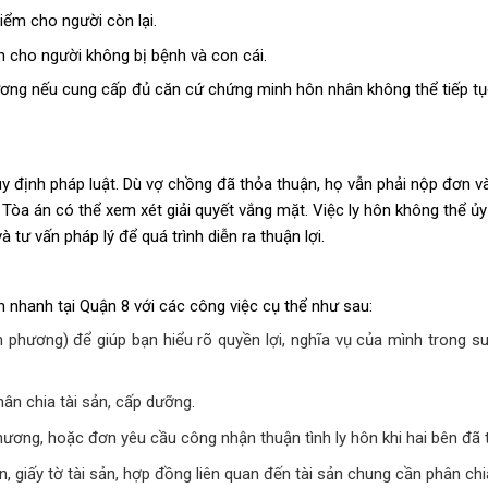
hiểm cho người còn lại.
n cho người không bị bệnh và con cái.
ương nếu cung cấp đủ căn cứ chứng minh hôn nhân không thể tiếp tụ
y định pháp luật. Dù vợ chồng đã thỏa thuận, họ vẫn phải nộp đơn v
n, Tòa án có thể xem xét giải quyết vắng mặt. Việc ly hôn không thể 
à tư vấn pháp lý để quá trình diễn ra thuận lợi.
 nhanh tại Quận 8 với các công việc cụ thể như sau:
n phương) để giúp bạn hiểu rõ quyền lợi, nghĩa vụ của mình trong suố
hân chia tài sản, cấp dưỡng.
ương, hoặc đơn yêu cầu công nhận thuận tình ly hôn khi hai bên đã 
on, giấy tờ tài sản, hợp đồng liên quan đến tài sản chung cần phân chi