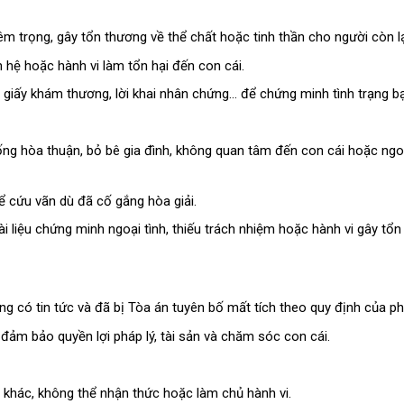
m trọng, gây tổn thương về thể chất hoặc tinh thần cho người còn lạ
 hệ hoặc hành vi làm tổn hại đến con cái.
 giấy khám thương, lời khai nhân chứng… để chứng minh tình trạng bạ
ng hòa thuận, bỏ bê gia đình, không quan tâm đến con cái hoặc ngoạ
ể cứu vãn dù đã cố gắng hòa giải.
ài liệu chứng minh ngoại tình, thiếu trách nhiệm hoặc hành vi gây tổ
ông có tin tức và đã bị Tòa án tuyên bố mất tích theo quy định của ph
 đảm bảo quyền lợi pháp lý, tài sản và chăm sóc con cái.
khác, không thể nhận thức hoặc làm chủ hành vi.