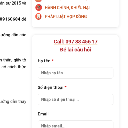
Dân sự 2015 và
HÀNH CHÍNH, KHIẾU NẠI
PHÁP LUẬT HỢP ĐỒNG
09160684
để
à hướng dẫn các
Call: 097 88 456 17
Để lại câu hỏi
 thân, giấy tờ
Họ tên
*
ôn có cách thức
Số điện thoại
*
hướng dẫn thay
Email