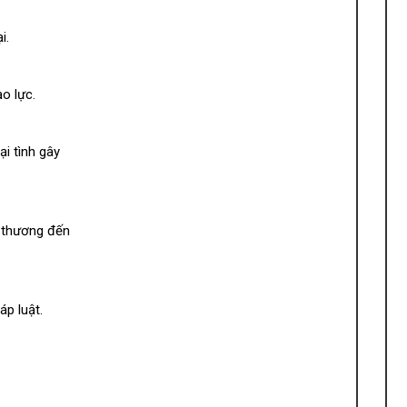
i.
o lực.
i tình gây
n thương đến
áp luật.