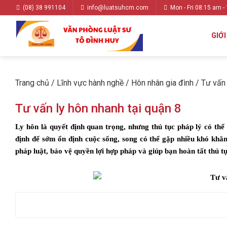
(08) 38 991104
info@luatsuhcm.com
Mon - Fri 08:15 am -
GIỚI
Trang chủ
/
Lĩnh vực hành nghề
/
Hôn nhân gia đình
/
Tư vấn 
Tư vấn ly hôn nhanh tại quận 8
Ly hôn là quyết định quan trọng, nhưng thủ tục pháp lý có thể
định để sớm ổn định cuộc sống, song có thể gặp nhiều khó khăn
pháp luật, bảo vệ quyền lợi hợp pháp và giúp bạn hoàn tất thủ tục