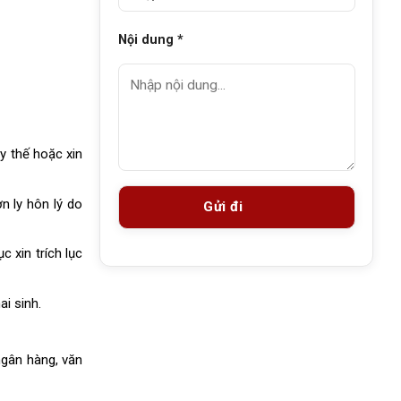
Nội dung *
ay thế hoặc xin
ơn ly hôn lý do
 xin trích lục
i sinh.
ngân hàng, văn