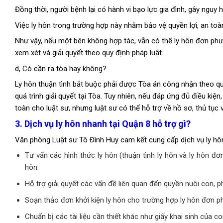
Đồng thời, người bệnh lại có hành vi bạo lực gia đình, gây nguy 
Việc ly hôn trong trường hợp này nhằm bảo vệ quyền lợi, an toà
Như vậy, nếu một bên không hợp tác, vẫn có thể ly hôn đơn ph
xem xét và giải quyết theo quy định pháp luật.
d,
Có cần ra tòa hay không?
Ly hôn thuận tình bắt buộc phải được Tòa án công nhận theo qu
quá trình giải quyết tại Tòa. Tuy nhiên, nếu đáp ứng đủ điều kiệ
toàn cho luật sư, nhưng luật sư có thể hỗ trợ về hồ sơ, thủ tục v
3. Dịch vụ ly hôn nhanh tại Quận 8 hỗ trợ gì?
Văn phòng Luật sư Tô Đình Huy cam kết cung cấp dịch vụ ly hôn
Tư vấn các hình thức ly hôn (thuận tình ly hôn và ly hôn đơ
hôn.
Hỗ trợ giải quyết các vấn đề liên quan đến quyền nuôi con, p
Soạn thảo đơn khởi kiện ly hôn cho trường hợp ly hôn đơn ph
Chuẩn bị các tài liệu cần thiết khác như giấy khai sinh của c