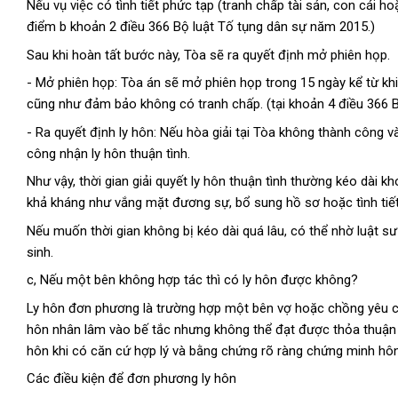
Nếu vụ việc có tình tiết phức tạp (tranh chấp tài sản, con cái ho
điểm b khoản 2 điều 366 Bộ luật Tố tụng dân sự năm 2015.)
Sau khi hoàn tất bước này, Tòa sẽ ra quyết định mở phiên họp.
- Mở phiên họp: Tòa án sẽ mở phiên họp trong 15 ngày kể từ khi
cũng như đảm bảo không có tranh chấp. (tại khoản 4 điều 366 
- Ra quyết định ly hôn: Nếu hòa giải tại Tòa không thành công v
công nhận ly hôn thuận tình.
Như vậy, thời gian giải quyết ly hôn thuận tình thường kéo dài k
khả kháng như vắng mặt đương sự, bổ sung hồ sơ hoặc tình tiết 
Nếu muốn thời gian không bị kéo dài quá lâu, có thể nhờ luật 
sinh.
c,
Nếu một bên không hợp tác thì có ly hôn được không?
Ly hôn đơn phương là trường hợp một bên vợ hoặc chồng yêu cầ
hôn nhân lâm vào bế tắc nhưng không thể đạt được thỏa thuận 
hôn khi có căn cứ hợp lý và bằng chứng rõ ràng chứng minh hôn
Các điều kiện để đơn phương ly hôn