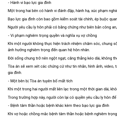
- Hành vi bạo lực gia đình
Một trong hai bên có hành vi đánh đập, hành hạ, xúc phạm nghiê
Bạo lực gia đình còn bao gồm kiểm soát tài chính, ép buộc quan
Người yêu cầu ly hôn phải có bằng chứng như biên bản công an,
- Vi phạm nghiêm trọng quyền và nghĩa vụ vợ chồng
Khi một người không thực hiện trách nhiệm chăm sóc, chung số
ảnh hưởng nghiêm trọng đến quan hệ hôn nhân.
Đời sống chung trở nên ngột ngạt, căng thẳng kéo dài, không th
Tòa án sẽ xem xét các chứng cứ như tin nhắn, hình ảnh, video, t
gia đình.
- Một bên bị Tòa án tuyên bố mất tích
Khi một trong hai người mất liên lạc trong một thời gian dài, kh
Trong trường hợp này, người còn lại có quyền yêu cầu ly hôn để
- Bệnh tâm thần hoặc bệnh khác kèm theo bạo lực gia đình
Khi vợ hoặc chồng mắc bệnh tâm thần hoặc bệnh nghiêm trọng 