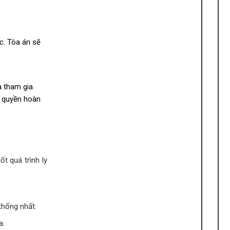
c. Tòa án sẽ
à tham gia
ủy quyền hoàn
t quá trình ly
thống nhất.
a.