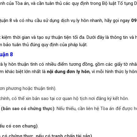
ịnh của Tòa án, và cần tuân thủ các quy định trong Bộ luật Tố tụng 
Quận 8 và có nhu cầu sử dụng dịch vụ ly hôn nhanh, hãy gọi ngay
09
iết kiệm thời gian và tạo sự thuận tiện tối đa. Dưới đây là thông tin v
ảm bảo tuân thủ đúng quy định của pháp luật.
Quận 8
 ly hôn thuận tình có nhiều điểm tương đồng, gồm các giấy tờ nhân
ểm khác biệt lớn nhất là
nội dung đơn ly hôn
, vì mỗi hình thức ly h
đơn phương hoặc thuận tình).
hính, có thể xin bản sao tại cơ quan hộ tịch nơi đăng ký kết hôn.
(bản sao có chứng thực)
: Nếu thiếu, cần liên hệ Tòa án để được 
nếu có con chung)
.
 có chứng thực, nếu có tranh chấp tài sản)
.