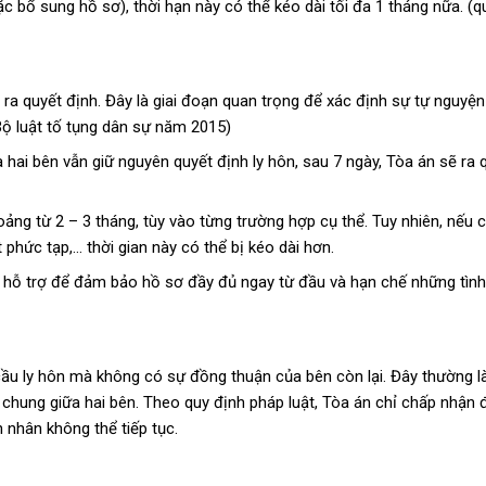
ặc bổ sung hồ sơ), thời hạn này có thể kéo dài tối đa 1 tháng nữa. (q
 ra quyết định. Đây là giai đoạn quan trọng để xác định sự tự nguyện
Bộ luật tố tụng dân sự năm 2015)
à hai bên vẫn giữ nguyên quyết định ly hôn, sau 7 ngày, Tòa án sẽ ra 
hoảng từ 2 – 3 tháng, tùy vào từng trường hợp cụ thể. Tuy nhiên, nếu 
phức tạp,… thời gian này có thể bị kéo dài hơn.
sư hỗ trợ để đảm bảo hồ sơ đầy đủ ngay từ đầu và hạn chế những tìn
u ly hôn mà không có sự đồng thuận của bên còn lại. Đây thường là 
chung giữa hai bên. Theo quy định pháp luật, Tòa án chỉ chấp nhận 
 nhân không thể tiếp tục.