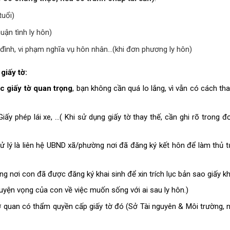
tuổi)
uận tình ly hôn)
đình, vi phạm nghĩa vụ hôn nhân...(khi đơn phương ly hôn)
giấy tờ:
c giấy tờ quan trọng
, bạn không cần quá lo lắng, vì vẫn có cách th
Giấy phép lái xe, …( Khi sử dụng giấy tờ thay thế, cần ghi rõ trong đ
ử lý là liên hệ UBND xã/phường nơi đã đăng ký kết hôn để làm thủ tục
 nơi con đã được đăng ký khai sinh để xin trích lục bản sao giấy kha
nguyện vọng của con về việc muốn sống với ai sau ly hôn.)
 quan có thẩm quyền cấp giấy tờ đó (Sở Tài nguyên & Môi trường, 