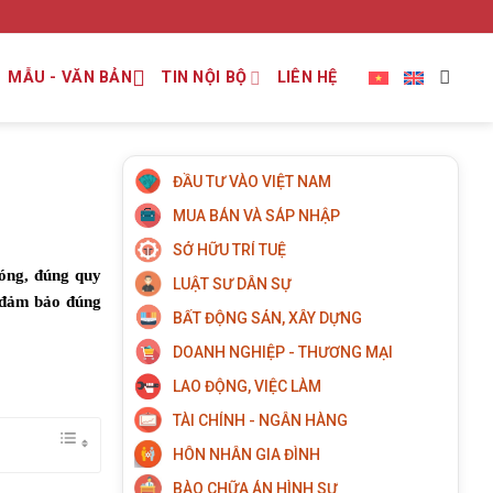
MẪU - VĂN BẢN
TIN NỘI BỘ
LIÊN HỆ
ĐẦU TƯ VÀO VIỆT NAM
MUA BÁN VÀ SÁP NHẬP
SỞ HỮU TRÍ TUỆ
hóng, đúng quy
LUẬT SƯ DÂN SỰ
, đảm bảo đúng
BẤT ĐỘNG SẢN, XÂY DỰNG
DOANH NGHIỆP - THƯƠNG MẠI
LAO ĐỘNG, VIỆC LÀM
TÀI CHÍNH - NGÂN HÀNG
HÔN NHÂN GIA ĐÌNH
BÀO CHỮA ÁN HÌNH SỰ