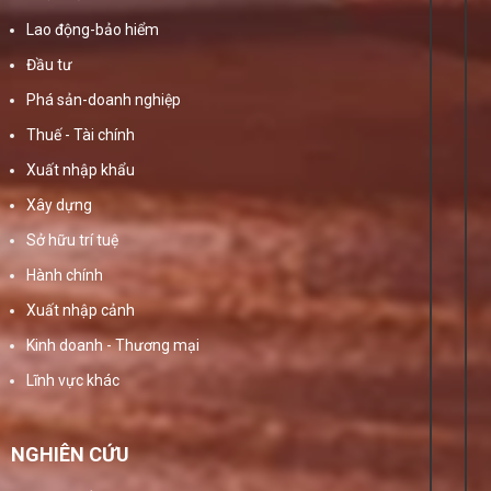
Lao động-bảo hiểm
Đầu tư
Phá sản-doanh nghiệp
Thuế - Tài chính
Xuất nhập khẩu
Xây dựng
Sở hữu trí tuệ
Hành chính
Xuất nhập cảnh
Kinh doanh - Thương mại
Lĩnh vực khác
NGHIÊN CỨU