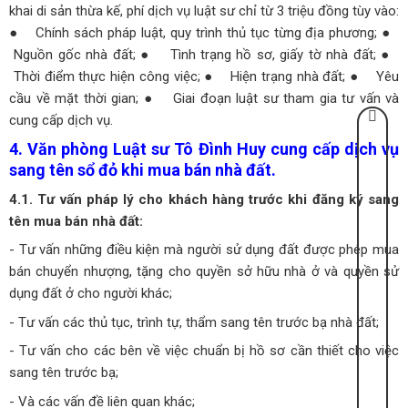
khai di sản thừa kế, phí dịch vụ luật sư chỉ từ 3 triệu đồng tùy vào:
● Chính sách pháp luật, quy trình thủ tục từng địa phương;
●
Nguồn gốc nhà đất;
● Tình trạng hồ sơ, giấy tờ nhà đất;
●
Thời điểm thực hiện công việc;
● Hiện trạng nhà đất;
● Yêu
cầu về mặt thời gian;
● Giai đoạn luật sư tham gia tư vấn và
cung cấp dịch vụ.
4. Văn phòng Luật sư Tô Đình Huy cung cấp dịch vụ
sang tên sổ đỏ khi mua bán nhà đất.
4.1. Tư vấn pháp lý cho khách hàng trước khi đăng ký sang
tên mua bán nhà đất:
- Tư vấn những điều kiện mà người sử dụng đất được phép mua
bán chuyển nhượng, tặng cho quyền sở hữu nhà ở và quyền sử
dụng đất ở cho người khác;
- Tư vấn các thủ tục, trình tự, thẩm sang tên trước bạ nhà đất;
- Tư vấn cho các bên về việc chuẩn bị hồ sơ cần thiết cho việc
sang tên trước bạ;
- Và các vấn đề liên quan khác;