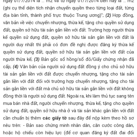
ngày 01/7/2014 là ... m2 và từ ngày 01/7/2014 đến nay là ... m2
(ghi cụ thể diện tích nhận chuyển quyền theo từng loại đất, từng
địa bàn tỉnh, thành phố trực thuộc Trung ương)";
(2)
Hợp đồng,
văn bản về việc chuyển nhượng, thừa kế, tặng cho quyền sử dụng
đất, quyền sở hữu tài sản gắn liền với đất.
Trường hợp người thừa
kế quyền sử dụng đất, quyền sở hữu tài sản gắn liền với đất là
người duy nhất thì phải có đơn đề nghị được đăng ký thừa kế
quyền sử dụng đất, quyền sở hữu tài sản gắn liền với đất của
người thừa kế;
(3)
Bản gốc sổ hồng/sổ đỏ/Giấy chứng nhận đã
cấp;
(4)
Văn bản của người sử dụng đất đồng ý cho chủ sở hữu
tài sản gắn liền với đất được chuyển nhượng, tặng cho tài sản
gắn liền với đất đối với trường hợp chuyển nhượng, tặng cho tài
sản gắn liền với đất mà chủ sở hữu tài sản gắn liền với đất không
đồng thời là người sử dụng đất.
Ngoài ra, khi làm thủ tục sang tên
mua bán nhà đất, người chuyển nhượng, thừa kế, tặng cho quyền
sử dụng đất, quyền sở hữu nhà ở và tài sản khác gắn liền với đất
cần chuẩn bị thêm
các giấy tờ
sau đây để nộp kèm theo hồ sơ
nêu trên:
- Bản sao chứng minh nhân dân, căn cước công dân,
hoặc hộ chiếu còn hiệu lực (để cơ quan đăng ký đất đai đối