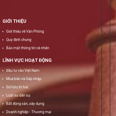
GIỚI THIỆU
Giới thiệu về Văn Phòng
Quy định chung
Bảo mật thông tin cá nhân
LĨNH VỰC HOẠT ĐỘNG
Đầu tư vào Việt Nam
Mua bán và Sáp nhập
Sở hữu trí tuệ
Luật sư dân sự
Bất động sản, xây dựng
Doanh nghiệp - Thương mại