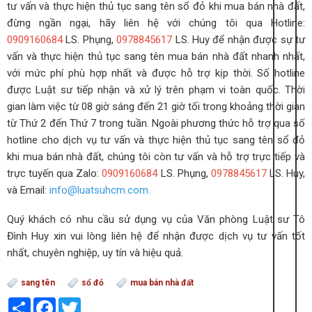
tư vấn và thực hiện thủ tục sang tên sổ đỏ khi mua bán nhà đất,
đừng ngần ngại, hãy liên hệ với chúng tôi qua Hotline:
0909160684
LS. Phụng,
0978845617
LS. Huy để nhận được sự tư
vấn và thực hiện thủ tục sang tên mua bán nhà đất nhanh nhất,
với mức phí phù hợp nhất và được hỗ trợ kịp thời.
Số hotline
được Luật sư tiếp nhận và xử lý trên phạm vi toàn quốc.
Thời
gian làm việc từ 08 giờ sáng đến 21 giờ tối trong khoảng thời gian
từ Thứ 2 đến Thứ 7 trong tuần.
Ngoài phương thức hỗ trợ qua số
hotline cho dịch vụ tư vấn và thực hiện thủ tục sang tên sổ đỏ
khi mua bán nhà đất, chúng tôi còn tư vấn và hỗ trợ trực tiếp và
trực tuyến qua Zalo:
0909160684
LS. Phụng,
0978845617
LS. Huy,
và Email:
info@luatsuhcm.com.
Quý khách có nhu cầu sử dụng vụ của Văn phòng Luật sư Tô
Đình Huy xin vui lòng liên hệ để nhận được dịch vụ tư vấn tốt
nhất, chuyên nghiệp, uy tín và hiệu quả.
sang tên
sổ đỏ
mua bán nhà đất
Share
Facebook
Twitter