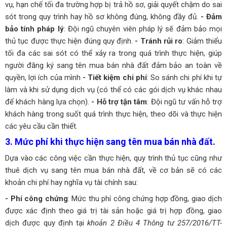
vụ, hạn chế tối đa trường hợp bị trả hồ sơ, giải quyết chậm do sai
sót trong quy trình hay hồ sơ không đúng, không đầy đủ.
- Đảm
bảo tính pháp lý
: Đội ngũ chuyên viên pháp lý sẽ đảm bảo mọi
thủ tục được thực hiện đúng quy định.
- Tránh rủi ro
: Giảm thiểu
tối đa các sai sót có thể xảy ra trong quá trình thực hiện, giúp
người đăng ký sang tên mua bán nhà đất đảm bảo an toàn về
quyền, lợi ích của mình
- Tiết kiệm chi phí
: So sánh chi phí khi tự
làm và khi sử dụng dịch vụ (có thể có các gói dịch vụ khác nhau
để khách hàng lựa chọn).
- Hỗ trợ tận tâm
: Đội ngũ tư vấn hỗ trợ
khách hàng trong suốt quá trình thực hiện, theo dõi và thực hiện
các yêu cầu cần thiết.
3. Mức phí khi thực hiện sang tên mua bán nhà đất.
Dựa vào các công việc cần thực hiện, quy trình thủ tục cũng như
thuê dịch vụ sang tên mua bán nhà đất, về cơ bản sẽ có các
khoản chi phí hay nghĩa vụ tài chính sau:
- Phí công chứng
: Mức thu phí công chứng hợp đồng, giao dịch
được xác định theo giá trị tài sản hoặc giá trị hợp đồng, giao
dịch được quy định tại
khoản 2 Điều 4 Thông tư 257/2016/TT-