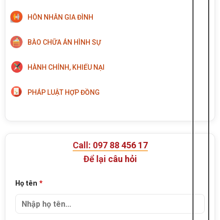
HÔN NHÂN GIA ĐÌNH
BÀO CHỮA ÁN HÌNH SỰ
HÀNH CHÍNH, KHIẾU NẠI
PHÁP LUẬT HỢP ĐỒNG
Call: 097 88 456 17
Để lại câu hỏi
Họ tên
*