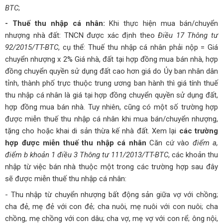
BTC
;
- Thuế thu nhập cá nhân:
Khi thực hiện mua bán/chuyển
nhượng nhà đất: TNCN được xác định theo
Điều 17 Thông tư
92/2015/TT-BTC
, cụ thể:
Thuế thu nhập cá nhân phải nộp = Giá
chuyển nhượng x 2%
Giá nhà, đất tại hợp đồng mua bán nhà, hợp
đồng chuyển quyền sử dụng đất cao hơn giá do Ủy ban nhân dân
tỉnh, thành phố trực thuộc trung ương ban hành thì giá tính thuế
thu nhập cá nhân là giá tại hợp đồng chuyển quyền sử dụng đất,
hợp đồng mua bán nhà.
Tuy nhiên, cũng có một số trường hợp
được miễn thuế thu nhập cá nhân khi mua bán/chuyển nhượng,
tặng cho hoặc khai di sản thừa kế nhà đất.
Xem lại
các trường
hợp được miễn thuế thu nhập cá nhân
Căn cứ vào
điểm a,
điểm b khoản 1 điều 3 Thông tư 111/2013/TT-BTC
, các khoản thu
nhập từ việc bán nhà thuộc một trong các trường hợp sau đây
sẽ được miễn thuế thu nhập cá nhân:
- Thu nhập từ chuyển nhượng bất động sản giữa vợ với chồng;
cha đẻ, mẹ đẻ với con đẻ; cha nuôi, mẹ nuôi với con nuôi; cha
chồng, mẹ chồng với con dâu; cha vợ, mẹ vợ với con rể; ông nội,