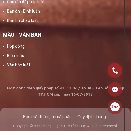
Chuyên đề pháp luật
Bản án - Bình luận
Bản tin pháp luật
MẪU - VĂN BẢN
Hợp đồng
Biểu mẫu
Văn bản luật
Hoạt động theo giấy phép số 41011765/TP/ĐKHĐ do Sở Tư Pháp
TP.HCM cấp ngày 16/07/2012
Bảo mật thông tin cá nhân
Quy định chung
Copyright © Văn Phòng Luật Sư Tô Đình Huy. All rights reserved.