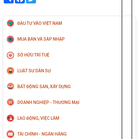
ĐẦU TƯ VÀO VIỆT NAM
MUA BÁN VÀ SÁP NHẬP
SỞ HỮU TRÍ TUỆ
LUẬT SƯ DÂN SỰ
BẤT ĐỘNG SẢN, XÂY DỰNG
DOANH NGHIỆP - THƯƠNG MẠI
LAO ĐỘNG, VIỆC LÀM
TÀI CHÍNH - NGÂN HÀNG