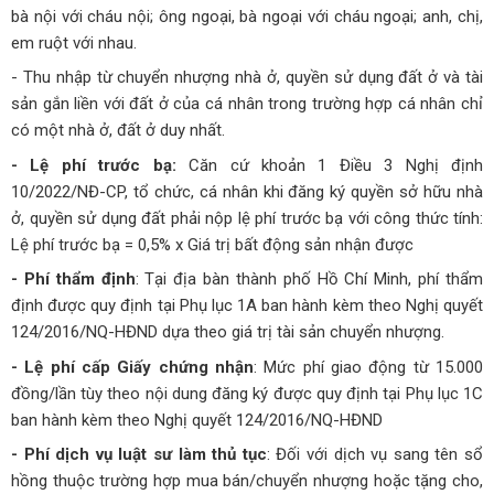
bà nội với cháu nội; ông ngoại, bà ngoại với cháu ngoại; anh, chị,
em ruột với nhau.
- Thu nhập từ chuyển nhượng nhà ở, quyền sử dụng đất ở và tài
sản gắn liền với đất ở của cá nhân trong trường hợp cá nhân chỉ
có một nhà ở, đất ở duy nhất.
- Lệ phí trước bạ:
Căn cứ khoản 1 Điều 3 Nghị định
10/2022/NĐ-CP, tổ chức, cá nhân khi đăng ký quyền sở hữu nhà
ở, quyền sử dụng đất phải nộp lệ phí trước bạ với công thức tính:
Lệ phí trước bạ = 0,5% x Giá trị bất động sản nhận được
- Phí thẩm định
: Tại địa bàn thành phố Hồ Chí Minh, phí thẩm
định được quy định tại Phụ lục 1A ban hành kèm theo Nghị quyết
124/2016/NQ-HĐND dựa theo giá trị tài sản chuyển nhượng.
- Lệ phí cấp Giấy chứng nhận
: Mức phí giao động từ 15.000
đồng/lần tùy theo nội dung đăng ký được quy định tại Phụ lục 1C
ban hành kèm theo Nghị quyết 124/2016/NQ-HĐND
- Phí dịch vụ luật sư làm thủ tục
: Đối với dịch vụ sang tên sổ
hồng thuộc trường hợp mua bán/chuyển nhượng hoặc tặng cho,