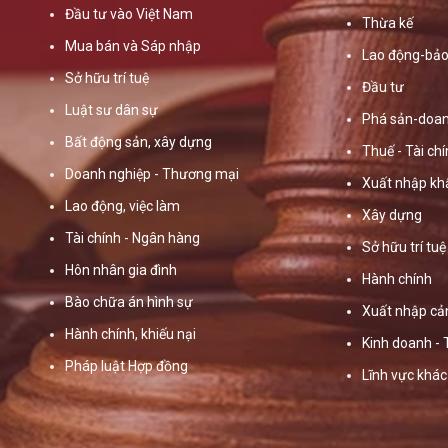
Đầu tư vào Việt Nam
Thừa kế
Mua bán và Sáp nhập
Lao động-bảo
Sở hữu trí tuệ
Đầu tư
Luật sư dân sự
Phá sản-doan
Bất động sản, xây dựng
Thuế - Tài ch
Doanh nghiệp - Thương mại
Xuất nhập kh
Lao động, việc làm
Xây dựng
Tài chính - Ngân hàng
Sở hữu trí tuệ
Hôn nhân gia đình
Hành chính
Bào chữa án hình sự
Xuất nhập cả
Hành chính, khiếu nại
Kinh doanh -
Pháp luật Hợp đồng
Lĩnh vực khác