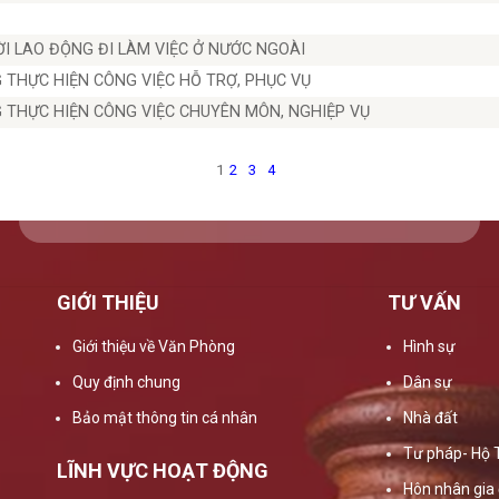
 LAO ĐỘNG ĐI LÀM VIỆC Ở NƯỚC NGOÀI
THỰC HIỆN CÔNG VIỆC HỖ TRỢ, PHỤC VỤ
THỰC HIỆN CÔNG VIỆC CHUYÊN MÔN, NGHIỆP VỤ
1
2
3
4
GIỚI THIỆU
TƯ VẤN
Giới thiệu về Văn Phòng
Hình sự
Quy định chung
Dân sự
Bảo mật thông tin cá nhân
Nhà đất
Tư pháp- Hộ 
LĨNH VỰC HOẠT ĐỘNG
Hôn nhân gia 