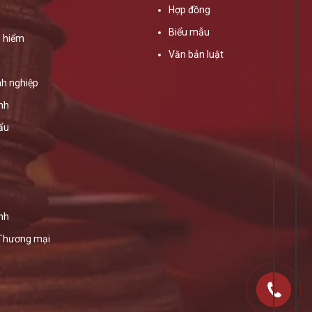
Hợp đồng
Biểu mẫu
 hiểm
Văn bản luật
h nghiệp
ính
ẩu
nh
 Thương mại