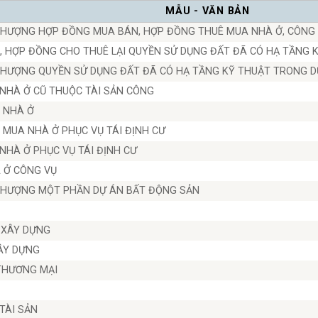
MẪU - VĂN BẢN
HƯỢNG HỢP ĐỒNG MUA BÁN, HỢP ĐỒNG THUÊ MUA NHÀ Ở, CÔNG 
 HỢP ĐỒNG CHO THUÊ LẠI QUYỀN SỬ DỤNG ĐẤT ĐÃ CÓ HẠ TẦNG 
HƯỢNG QUYỀN SỬ DỤNG ĐẤT ĐÃ CÓ HẠ TẦNG KỸ THUẬT TRONG D
NHÀ Ở CŨ THUỘC TÀI SẢN CÔNG
 NHÀ Ở
MUA NHÀ Ở PHỤC VỤ TÁI ĐỊNH CƯ
HÀ Ở PHỤC VỤ TÁI ĐỊNH CƯ
 Ở CÔNG VỤ
HƯỢNG MỘT PHẦN DỰ ÁN BẤT ĐỘNG SẢN
 XÂY DỰNG
ÂY DỰNG
THƯƠNG MẠI
TÀI SẢN