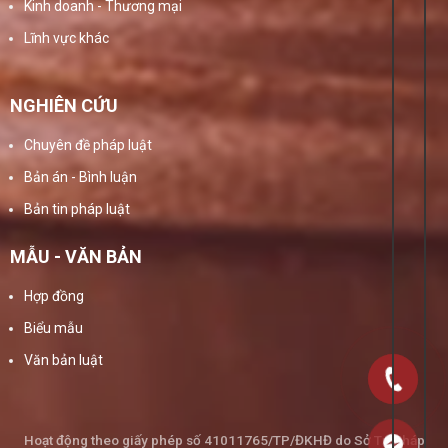
Kinh doanh - Thương mại
Lĩnh vực khác
NGHIÊN CỨU
Chuyên đề pháp luật
Bản án - Bình luận
Bản tin pháp luật
MẪU - VĂN BẢN
Hợp đồng
Biểu mẫu
Văn bản luật
Hoạt động theo giấy phép số 41011765/TP/ĐKHĐ do Sở Tư Pháp