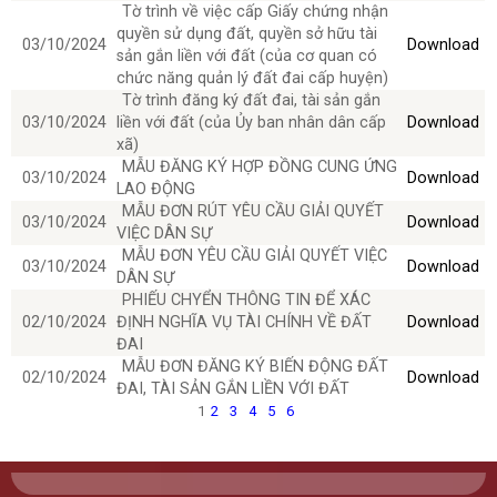
Tờ trình về việc cấp Giấy chứng nhận
quyền sử dụng đất, quyền sở hữu tài
03/10/2024
Download
sản gắn liền với đất (của cơ quan có
chức năng quản lý đất đai cấp huyện)
Tờ trình đăng ký đất đai, tài sản gắn
03/10/2024
liền với đất (của Ủy ban nhân dân cấp
Download
xã)
MẪU ĐĂNG KÝ HỢP ĐỒNG CUNG ỨNG
03/10/2024
Download
LAO ĐỘNG
MẪU ĐƠN RÚT YÊU CẦU GIẢI QUYẾT
03/10/2024
Download
VIỆC DÂN SỰ
MẪU ĐƠN YÊU CẦU GIẢI QUYẾT VIỆC
03/10/2024
Download
DÂN SỰ
PHIẾU CHYỂN THÔNG TIN ĐỂ XÁC
02/10/2024
ĐỊNH NGHĨA VỤ TÀI CHÍNH VỀ ĐẤT
Download
ĐAI
MẪU ĐƠN ĐĂNG KÝ BIẾN ĐỘNG ĐẤT
02/10/2024
Download
ĐAI, TÀI SẢN GẮN LIỀN VỚI ĐẤT
1
2
3
4
5
6