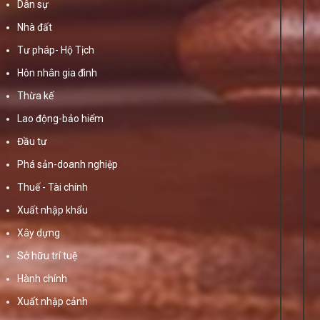
Dân sự
Nhà đất
Tư pháp- Hộ Tịch
Hôn nhân gia đình
Thừa kế
Lao động-bảo hiểm
Đầu tư
Phá sản-doanh nghiệp
Thuế - Tài chính
Xuất nhập khẩu
Xây dựng
Sở hữu trí tuệ
Hành chính
Xuất nhập cảnh