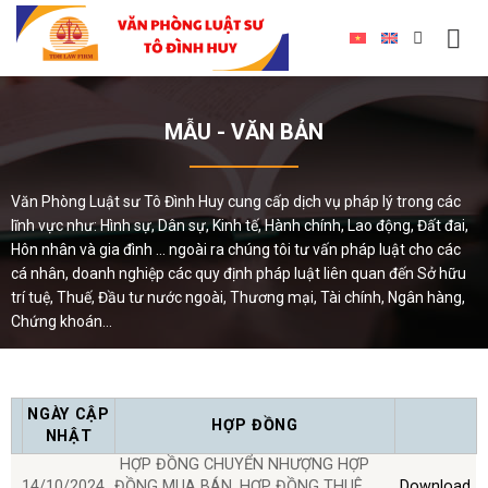
MẪU - VĂN BẢN
Văn Phòng Luật sư Tô Đình Huy cung cấp dịch vụ pháp lý trong các
lĩnh vực như: Hình sự, Dân sự, Kinh tế, Hành chính, Lao động, Đất đai,
Hôn nhân và gia đình ... ngoài ra chúng tôi tư vấn pháp luật cho các
cá nhân, doanh nghiệp các quy định pháp luật liên quan đến Sở hữu
trí tuệ, Thuế, Đầu tư nước ngoài, Thương mại, Tài chính, Ngân hàng,
Chứng khoán...
NGÀY CẬP
HỢP ĐỒNG
NHẬT
HỢP ĐỒNG CHUYỂN NHƯỢNG HỢP
14/10/2024
ĐỒNG MUA BÁN, HỢP ĐỒNG THUÊ
Download