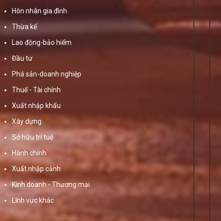
Hôn nhân gia đình
Thừa kế
Lao động-bảo hiểm
Đầu tư
Phá sản-doanh nghiệp
Thuế - Tài chính
Xuất nhập khẩu
Xây dựng
Sở hữu trí tuệ
Hành chính
Xuất nhập cảnh
Kinh doanh - Thương mại
Lĩnh vực khác