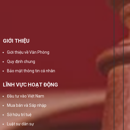
GIỚI THIỆU
Giới thiệu về Văn Phòng
Quy định chung
Bảo mật thông tin cá nhân
LĨNH VỰC HOẠT ĐỘNG
Đầu tư vào Việt Nam
Mua bán và Sáp nhập
Sở hữu trí tuệ
Luật sư dân sự