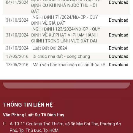
04/11/2024
Download
ĐỊNH CƯ KHI NHÀ NƯỚC THU HỒI
ĐẤT
NGHỊ ĐỊNH 71/2024/NĐ-CP - QUY
31/10/2024
Download
ĐỊNH VỀ GIÁ ĐẤT
NGHỊ ĐỊNH 123/2024/NĐ-CP - QUY
31/10/2024
ĐỊNH VỀ XỬ PHẠT VI PHẠM HÀNH
Download
CHÍNH TRONG LĨNH VỰC ĐẤT ĐAI
31/10/2024
Luật Đất Đai 2024
Download
17/05/2016
Di chúc nhà đất - công chứng
Download
13/05/2016
Mẫu văn bản khai nhận di sản thừa kế
Download
THÔNG TIN LIÊN HỆ
Văn Phòng Luật Sư Tô Đình Huy
A-10-11 Centana Thủ Thiêm, số 36 Mai Chí Thọ, Phường An
Phú, Tp. Thủ Đức, Tp. HCM