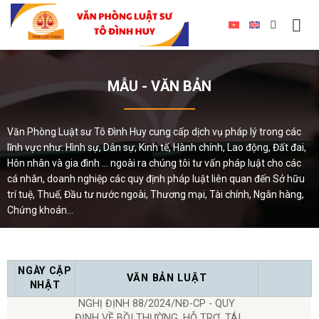
MẪU - VĂN BẢN
Văn Phòng Luật sư Tô Đình Huy cung cấp dịch vụ pháp lý trong các
lĩnh vực như: Hình sự, Dân sự, Kinh tế, Hành chính, Lao động, Đất đai,
Hôn nhân và gia đình ... ngoài ra chúng tôi tư vấn pháp luật cho các
cá nhân, doanh nghiệp các quy định pháp luật liên quan đến Sở hữu
trí tuệ, Thuế, Đầu tư nước ngoài, Thương mại, Tài chính, Ngân hàng,
Chứng khoán...
NGÀY CẬP
VĂN BẢN LUẬT
NHẬT
NGHỊ ĐỊNH 88/2024/NĐ-CP - QUY
ĐỊNH VỀ BỒI THƯỜNG, HỖ TRỢ, TÁI