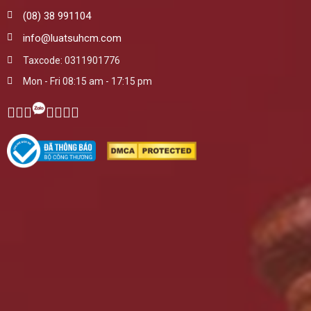
(08) 38 991104
info@luatsuhcm.com
Taxcode: 0311901776
Mon - Fri 08:15 am - 17:15 pm