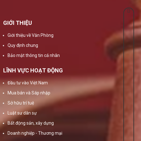
GIỚI THIỆU
Giới thiệu về Văn Phòng
Quy định chung
Bảo mật thông tin cá nhân
LĨNH VỰC HOẠT ĐỘNG
Đầu tư vào Việt Nam
Mua bán và Sáp nhập
Sở hữu trí tuệ
Luật sư dân sự
Bất động sản, xây dựng
Doanh nghiệp - Thương mại