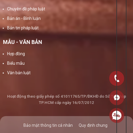
Chuyên đề pháp luật
Bản án - Bình luận
Bản tin pháp luật
MẪU - VĂN BẢN
Hợp đồng
Biểu mẫu
Văn bản luật
Hoạt động theo giấy phép số 41011765/TP/ĐKHĐ do Sở Tư Pháp
TP.HCM cấp ngày 16/07/2012
Bảo mật thông tin cá nhân
Quy định chung