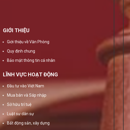
GIỚI THIỆU
Giới thiệu về Văn Phòng
Quy định chung
Bảo mật thông tin cá nhân
LĨNH VỰC HOẠT ĐỘNG
Đầu tư vào Việt Nam
Mua bán và Sáp nhập
Sở hữu trí tuệ
Luật sư dân sự
Bất động sản, xây dựng