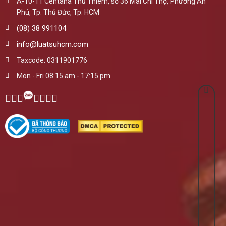
A-10-11 Centana Thủ Thiêm, số 36 Mai Chí Thọ, Phường An
Phú, Tp. Thủ Đức, Tp. HCM
(08) 38 991104
info@luatsuhcm.com
Taxcode: 0311901776
Mon - Fri 08:15 am - 17:15 pm