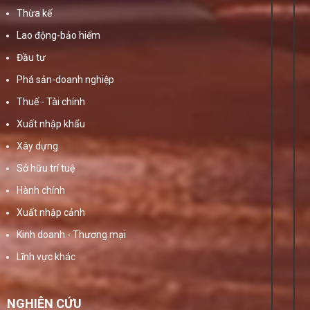
Thừa kế
Lao động-bảo hiểm
Đầu tư
Phá sản-doanh nghiệp
Thuế - Tài chính
Xuất nhập khẩu
Xây dựng
Sở hữu trí tuệ
Hành chính
Xuất nhập cảnh
Kinh doanh - Thương mại
Lĩnh vực khác
NGHIÊN CỨU