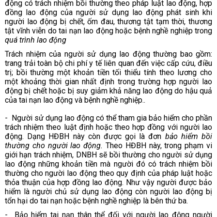
động có trách nhiệm bồi thường theo pháp luật lao động,
hợp
đồng lao động
của người sử dụng lao động phát sinh khi
người lao động bị chết, ốm đau, thương tật tạm thời, thương
tật vĩnh viễn do tai nạn lao động hoặc bệnh nghề nghiệp trong
quá trình lao động
Trách nhiệm của ngư­ời sử dụng lao động thường bao gồm:
trang trải toàn bộ chi phí y tế liên quan đến việc cấp cứu, điều
trị; bồi thường một khoản tiền tối thiểu tính theo l­ương cho
một khoảng thời gian nhất định trong trường hợp ng­ười lao
động bị chết hoặc bị suy giảm khả năng lao động do hậu quả
của tai nạn lao động và bệnh nghề nghiệp..
- Ng­ười sử dụng lao động có thể tham gia bảo hiểm cho phần
trách nhiệm theo luật định hoặc theo hợp đồng với ng­ười lao
động. Dạng HĐBH này còn đ­ược gọi là đơn
bảo hiểm bồi
thường cho ng­ười lao động.
Theo HĐBH này, trong phạm vi
giới hạn trách nhiệm, DNBH sẽ bồi thường cho người sử dụng
lao động những khoản tiền mà ng­ười đó có trách nhiệm bồi
thường cho ng­ười lao động theo quy định của pháp luật hoặc
thỏa thuận của
hợp đồng lao động
. Như vậy người được bảo
hiểm là người chủ sử dụng lao động còn người lao động bị
tổn hại do tai nạn hoặc bệnh nghề nghiệp là bên thứ ba.
- Bảo hiểm tai nạn thân thể đối với người lao động người