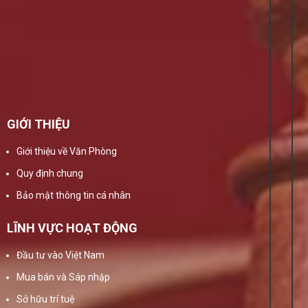
GIỚI THIỆU
Giới thiệu về Văn Phòng
Quy định chung
Bảo mật thông tin cá nhân
LĨNH VỰC HOẠT ĐỘNG
Đầu tư vào Việt Nam
Mua bán và Sáp nhập
Sở hữu trí tuệ