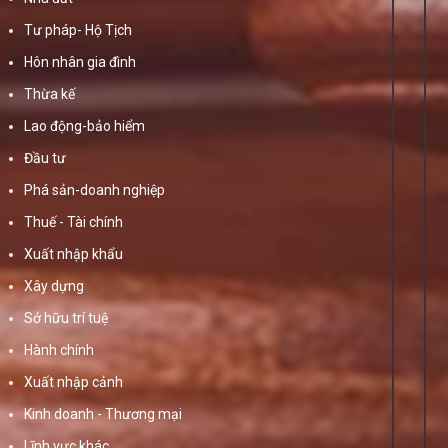
Tư pháp- Hộ Tịch
Hôn nhân gia đình
Thừa kế
Lao động-bảo hiểm
Đầu tư
Phá sản-doanh nghiệp
Thuế - Tài chính
Xuất nhập khẩu
Xây dựng
Sở hữu trí tuệ
Hành chính
Xuất nhập cảnh
Kinh doanh - Thương mại
Lĩnh vực khác