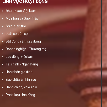
LĨNH VỰC HOẠT ĐỘNG
Đầu tư vào Việt Nam
Mua bán và Sáp nhập
Sở hữu trí tuệ
Luật sư dân sự
Bất động sản, xây dựng
Doanh nghiệp - Thương mại
Lao động, việc làm
Tài chính - Ngân hàng
Hôn nhân gia đình
Bào chữa án hình sự
Hành chính, khiếu nại
Pháp luật Hợp đồng