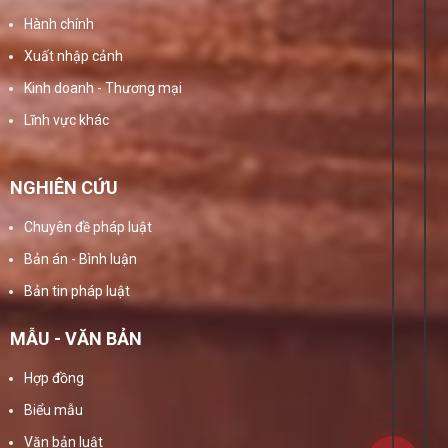
Hành chính
Xuất nhập cảnh
Kinh doanh - Thương mại
Lĩnh vực khác
NGHIÊN CỨU
Chuyên đề pháp luật
Bản án - Bình luận
Bản tin pháp luật
MẪU - VĂN BẢN
Hợp đồng
Biểu mẫu
Văn bản luật