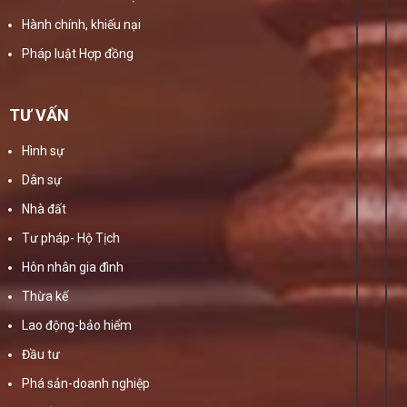
Hành chính, khiếu nại
Pháp luật Hợp đồng
TƯ VẤN
Hình sự
Dân sự
Nhà đất
Tư pháp- Hộ Tịch
Hôn nhân gia đình
Thừa kế
Lao động-bảo hiểm
Đầu tư
Phá sản-doanh nghiệp