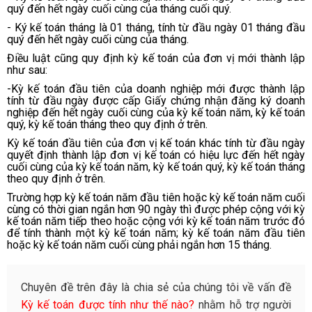
quý đến hết ngày cuối cùng của tháng cuối quý.
- Ký kế toán tháng là 01 tháng, tính từ đầu ngày 01 tháng đầu
quý đến hết ngày cuối cùng của tháng.
Điều luật cũng quy định kỳ kế toán của đơn vị mới thành lập
như sau:
-Kỳ kế toán đầu tiên của doanh nghiệp mới được thành lập
tính từ đầu ngày được cấp Giấy chứng nhận đăng ký doanh
nghiệp đến hết ngày cuối cùng của kỳ kế toán năm, kỳ kế toán
quý, kỳ kế toán tháng theo quy định ở trên.
Kỳ kế toán đầu tiên của đơn vị kế toán khác tính từ đầu ngày
quyết định thành lập đơn vị kế toán có hiệu lực đến hết ngày
cuối cùng của kỳ kế toán năm, kỳ kế toán quý, kỳ kế toán tháng
theo quy định ở trên.
Trường hợp kỳ kế toán năm đầu tiên hoặc kỳ kế toán năm cuối
cùng có thời gian ngắn hơn 90 ngày thì được phép cộng với kỳ
kế toán năm tiếp theo hoặc cộng với kỳ kế toán năm trước đó
để tính thành một kỳ kế toán năm; kỳ kế toán năm đầu tiên
hoặc kỳ kế toán năm cuối cùng phải ngắn hơn 15 tháng.
Chuyên đề trên đây là chia sẻ của chúng tôi về vấn đề
Kỳ kế toán được tính như thế nào?
nhằm hỗ trợ người