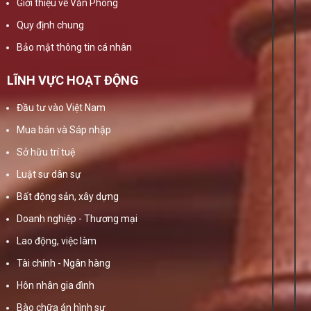
Giới thiệu về Văn Phòng
Quy định chung
Bảo mật thông tin cá nhân
LĨNH VỰC HOẠT ĐỘNG
Đầu tư vào Việt Nam
Mua bán và Sáp nhập
Sở hữu trí tuệ
Luật sư dân sự
Bất động sản, xây dựng
Doanh nghiệp - Thương mại
Lao động, việc làm
Tài chính - Ngân hàng
Hôn nhân gia đình
Bào chữa án hình sự