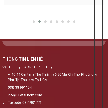
THÔNG TIN LIÊN HỆ
Văn Phòng Luật Sư Tô Đình Huy
A-10-11 Centana Thủ Thiêm, số 36 Mai Chí Thọ, Phường An
Phú, Tp. Thủ Đức, Tp. HCM
(08) 38 991104
info@luatsuhcm.com
Taxcode: 0311901776