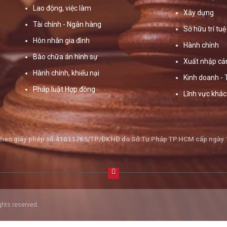
Lao động, việc làm
Xây dựng
Tài chính - Ngân hàng
Sở hữu trí tuệ
Hôn nhân gia đình
Hành chính
Bào chữa án hình sự
Xuất nhập cả
Hành chính, khiếu nại
Kinh doanh -
Pháp luật Hợp đồng
Lĩnh vực khác
theo giấy phép số 41011765/TP/ĐKHĐ do Sở Tư Pháp TP.HCM cấp ngày
ghts reserved.