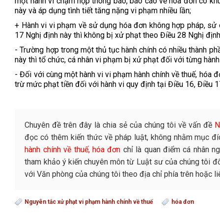
một hành vi chậm nộp thông báo, báo cáo về hóa đơn có khun
này và áp dụng tình tiết tăng nặng vi phạm nhiều lần;
+ Hành vi vi phạm về sử dụng hóa đơn không hợp pháp, sử 
17 Nghị định này thì không bị xử phạt theo Điều 28 Nghị định
- Trường hợp trong một thủ tục hành chính có nhiều thành ph
này thì tổ chức, cá nhân vi phạm bị xử phạt đối với từng hành
- Đối với cùng một hành vi vi phạm hành chính về thuế, hóa đ
trừ mức phạt tiền đối với hành vi quy định tại Điều 16, Điều 
Chuyên đề trên đây là chia sẻ của chúng tôi về vấn đề
N
đọc có thêm kiến thức về pháp luật, không nhằm mục đí
hành chính về thuế, hóa đơn
chỉ là quan điểm cá nhân ng
tham khảo ý kiến chuyên môn từ Luật sư của chúng tôi đối
với Văn phòng của chúng tôi theo địa chỉ phía trên hoặc 
Nguyên tắc xử phạt vi phạm hành chính về thuế
hóa đơn