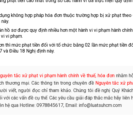
g phạt tiền cao nhất trong số các hành vi đã thực hiện quy định 
dụng không hợp pháp hóa đơn thuộc trường hợp bị xử phạt theo 
 này.
ần hồ sơ được quy định nhiều hơn một hành vi vi phạm hành chính 
 vi vi phạm.
ơn thì mức phạt tiền đối với tổ chức bằng 02 lần mức phạt tiền đố
17 và Điều 18 Nghị định này.
guyên tắc xử phạt vi phạm hành chính về thuế, hóa đơn
nhằm hỗ
ch thương mại. Các thông tin trong chuyên đề
Nguyên tắc xử ph
ười viết, người đọc chỉ tham khảo. Chúng tôi đề nghị Quý Khác
 với các vấn đề cụ thể. Các yêu cầu giải đáp thắc mắc hãy liên h
liên hệ qua Hotline: 0978845617, Email: info@luatsuhcm.com