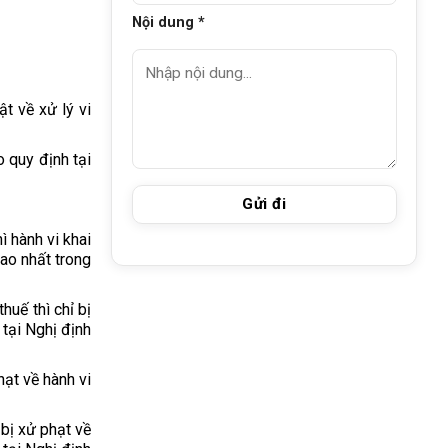
Nội dung *
t về xử lý vi
o quy định tại
ì hành vi khai
cao nhất trong
uế thì chỉ bị
 tại Nghị định
ạt về hành vi
bị xử phạt về