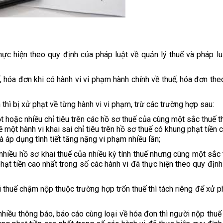
ực hiện theo quy định của pháp luật về quản lý thuế và pháp luậ
, hóa đơn khi có hành vi vi phạm hành chính về thuế, hóa đơn the
 thì bị xử phạt về từng hành vi vi phạm, trừ các trường hợp sau:
hoặc nhiều chỉ tiêu trên các hồ sơ thuế của cùng một sắc thuế th
ề một hành vi khai sai chỉ tiêu trên hồ sơ thuế có khung phạt tiền 
à áp dụng tình tiết tăng nặng vi phạm nhiều lần;
iều hồ sơ khai thuế của nhiều kỳ tính thuế nhưng cùng một sắc th
ạt tiền cao nhất trong số các hành vi đã thực hiện theo quy định
thuế chậm nộp thuộc trường hợp trốn thuế thì tách riêng để xử ph
iều thông báo, báo cáo cùng loại về hóa đơn thì người nộp thuế 