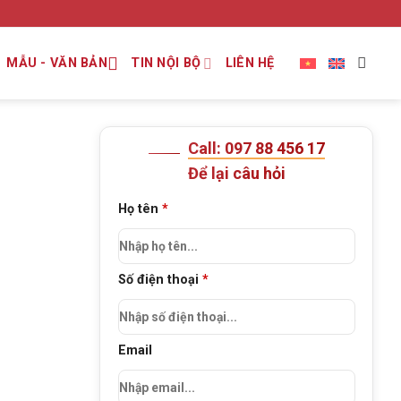
MẪU - VĂN BẢN
TIN NỘI BỘ
LIÊN HỆ
Call: 097 88 456 17
Để lại câu hỏi
Họ tên
*
Số điện thoại
*
Email