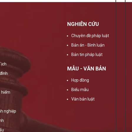
NGHIÊN CỨU
Chuyên đề pháp luật
Bản án - Bình luận
Bản tin pháp luật
Tịch
MẪU - VĂN BẢN
đình
Hợp đồng
Biểu mẫu
 hiểm
Văn bản luật
h nghiệp
ính
ẩu