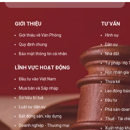
GIỚI THIỆU
TƯ VẤN
Giới thiệu về Văn Phòng
Hình sự
Quy định chung
Dân sự
Bảo mật thông tin cá nhân
Nhà đất
Tư pháp- Hộ 
LĨNH VỰC HOẠT ĐỘNG
Hôn nhân gia 
Đầu tư vào Việt Nam
Thừa kế
Mua bán và Sáp nhập
Lao động-bảo
Sở hữu trí tuệ
Đầu tư
Luật sư dân sự
Phá sản-doan
Bất động sản, xây dựng
Thuế - Tài ch
Doanh nghiệp - Thương mại
Xuất nhập kh