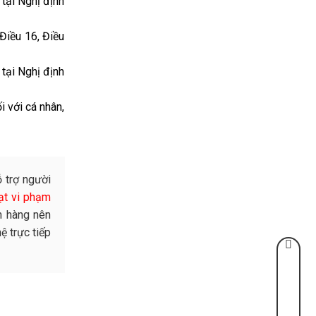
tại Nghị định
Điều 16, Điều
tại Nghị định
i với cá nhân,
 trợ người
ạt vi phạm
h hàng nên
ệ trực tiếp