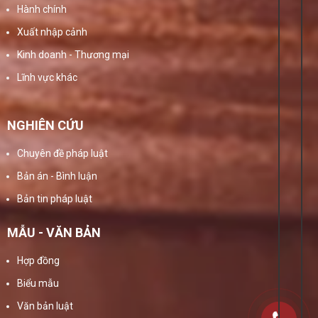
Hành chính
Xuất nhập cảnh
Kinh doanh - Thương mại
Lĩnh vực khác
NGHIÊN CỨU
Chuyên đề pháp luật
Bản án - Bình luận
Bản tin pháp luật
MẪU - VĂN BẢN
Hợp đồng
Biểu mẫu
Văn bản luật