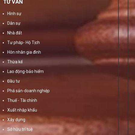
TƯ VẤN
Hình sự
Dân sự
Nhà đất
Tư pháp- Hộ Tịch
Hôn nhân gia đình
Thừa kế
Lao động-bảo hiểm
Đầu tư
Phá sản-doanh nghiệp
Thuế - Tài chính
Xuất nhập khẩu
Xây dựng
Sở hữu trí tuệ