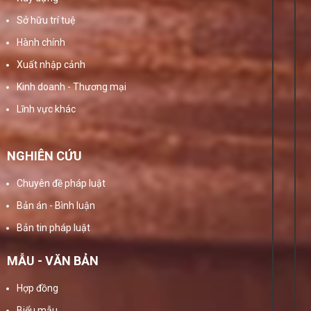
Sở hữu trí tuệ
Hành chính
Xuất nhập cảnh
Kinh doanh - Thương mại
Lĩnh vực khác
NGHIÊN CỨU
Chuyên đề pháp luật
Bản án - Bình luận
Bản tin pháp luật
MẪU - VĂN BẢN
Hợp đồng
Biểu mẫu