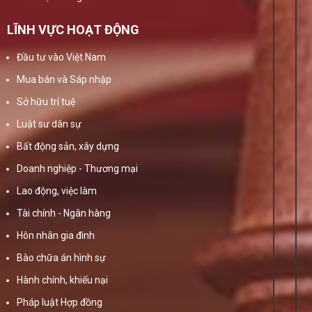
LĨNH VỰC HOẠT ĐỘNG
Đầu tư vào Việt Nam
Mua bán và Sáp nhập
Sở hữu trí tuệ
Luật sư dân sự
Bất động sản, xây dựng
Doanh nghiệp - Thương mại
Lao động, việc làm
Tài chính - Ngân hàng
Hôn nhân gia đình
Bào chữa án hình sự
Hành chính, khiếu nại
Pháp luật Hợp đồng