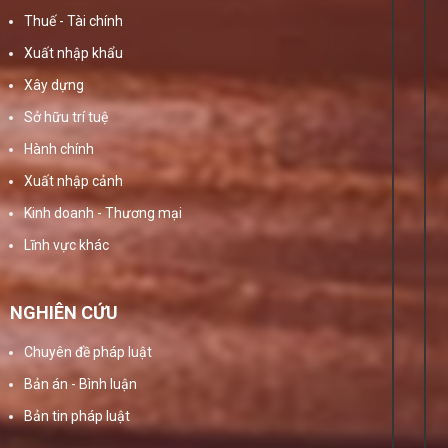
Thuế - Tài chính
Xuất nhập khẩu
Xây dựng
Sở hữu trí tuệ
Hành chính
Xuất nhập cảnh
Kinh doanh - Thương mại
Lĩnh vực khác
NGHIÊN CỨU
Chuyên đề pháp luật
Bản án - Bình luận
Bản tin pháp luật