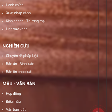
Hành chính
Xuất nhập cảnh
Kinh doanh - Thương mại
Lĩnh vực khác
NGHIÊN CỨU
Chuyên đề pháp luật
Bản án - Bình luận
Bản tin pháp luật
MẪU - VĂN BẢN
Hợp đồng
Biểu mẫu
Văn bản luật