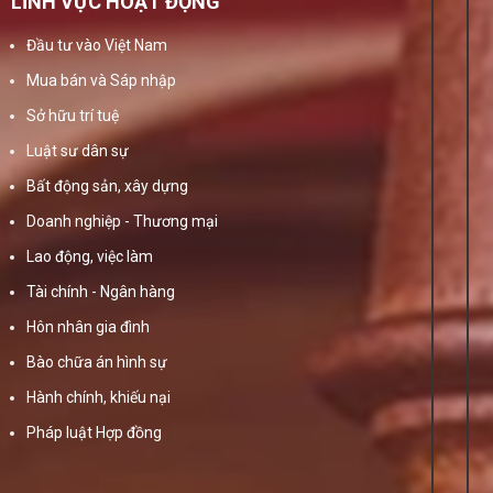
LĨNH VỰC HOẠT ĐỘNG
Đầu tư vào Việt Nam
Mua bán và Sáp nhập
Sở hữu trí tuệ
Luật sư dân sự
Bất động sản, xây dựng
Doanh nghiệp - Thương mại
Lao động, việc làm
Tài chính - Ngân hàng
Hôn nhân gia đình
Bào chữa án hình sự
Hành chính, khiếu nại
Pháp luật Hợp đồng