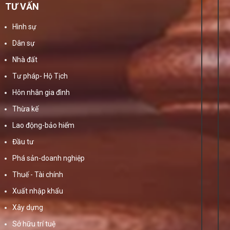
TƯ VẤN
Hình sự
Dân sự
Nhà đất
Tư pháp- Hộ Tịch
Hôn nhân gia đình
Thừa kế
Lao động-bảo hiểm
Đầu tư
Phá sản-doanh nghiệp
Thuế - Tài chính
Xuất nhập khẩu
Xây dựng
Sở hữu trí tuệ