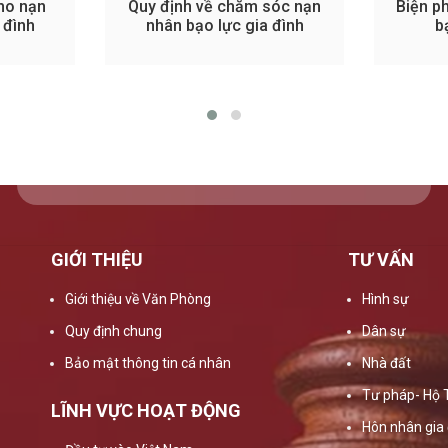
cho nạn
Quy định về chăm sóc nạn
Biện p
 đình
nhân bạo lực gia đình
b
GIỚI THIỆU
TƯ VẤN
Giới thiệu về Văn Phòng
Hình sự
Quy định chung
Dân sự
Bảo mật thông tin cá nhân
Nhà đất
Tư pháp- Hộ 
LĨNH VỰC HOẠT ĐỘNG
Hôn nhân gia 