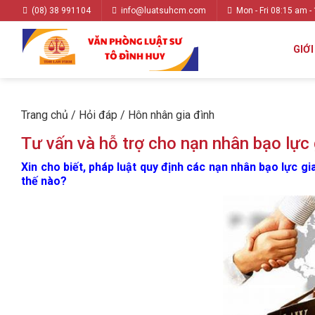
(08) 38 991104
info@luatsuhcm.com
Mon - Fri 08:15 am -
GIỚI
Trang chủ
/
Hỏi đáp
/
Hôn nhân gia đình
Tư vấn và hỗ trợ cho nạn nhân bạo lực 
Xin cho biết, pháp luật quy định các nạn nhân bạo lực g
thế nào?