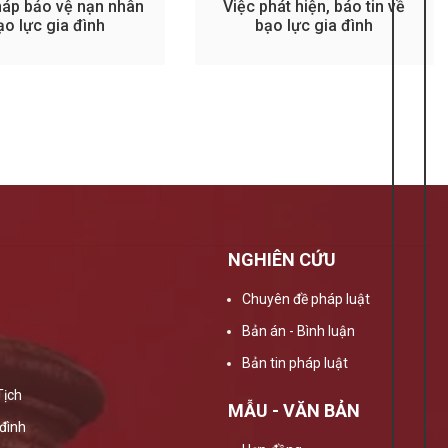
háp bảo vệ nạn nhân
Việc phát hiện, báo tin về
ạo lực gia đình
bạo lực gia đình
NGHIÊN CỨU
Chuyên đề pháp luật
Bản án - Bình luận
Bản tin pháp luật
Tịch
MẪU - VĂN BẢN
đình