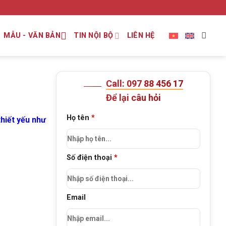
MẪU - VĂN BẢN
TIN NỘI BỘ
LIÊN HỆ
Call: 097 88 456 17
Để lại câu hỏi
Họ tên
*
thiết yếu như
Số điện thoại
*
Email