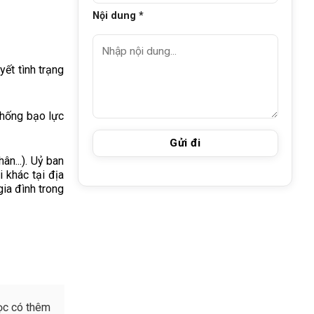
Nội dung *
ết tình trạng
chống bạo lực
n...). Uỷ ban
 khác tại địa
gia đình trong
ọc có thêm