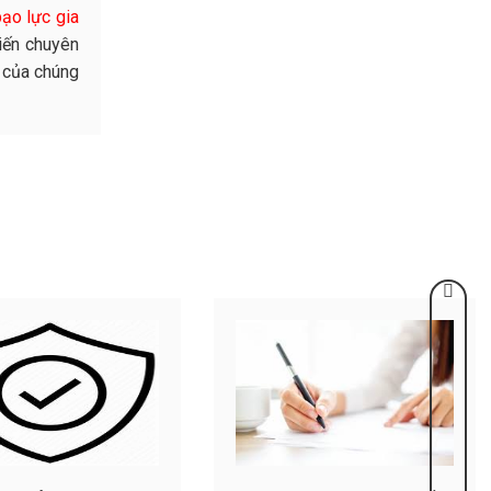
ạo lực gia
iến chuyên
g của chúng