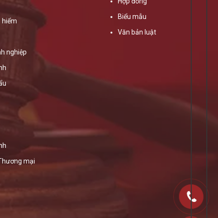
Hợp đồng
Biểu mẫu
 hiểm
Văn bản luật
h nghiệp
ính
ẩu
nh
 Thương mại