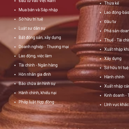
Đầu tư vào Việt Nam
Thừa kế
Mua bán và Sáp nhập
Lao động-bảo
Sở hữu trí tuệ
Đầu tư
Luật sư dân sự
Phá sản-doan
Bất động sản, xây dựng
Thuế - Tài ch
Doanh nghiệp - Thương mại
Xuất nhập kh
Lao động, việc làm
Xây dựng
Tài chính - Ngân hàng
Sở hữu trí tuệ
Hôn nhân gia đình
Hành chính
Bào chữa án hình sự
Xuất nhập cả
Hành chính, khiếu nại
Kinh doanh -
Pháp luật Hợp đồng
Lĩnh vực khác