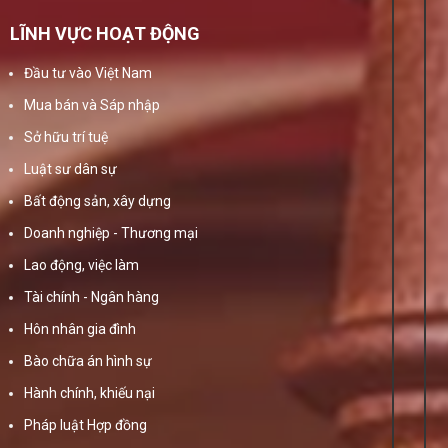
LĨNH VỰC HOẠT ĐỘNG
Đầu tư vào Việt Nam
Mua bán và Sáp nhập
Sở hữu trí tuệ
Luật sư dân sự
Bất động sản, xây dựng
Doanh nghiệp - Thương mại
Lao động, việc làm
Tài chính - Ngân hàng
Hôn nhân gia đình
Bào chữa án hình sự
Hành chính, khiếu nại
Pháp luật Hợp đồng