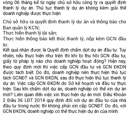
vòng 06 tháng kể từ ngày chủ sở hữu công ty ra quyết định
thanh lý dự án.
Thủ tục thanh lý dự án không kèm giải thể
doanh nghiệp được thực hiện:
Chủ sở hữu ra quyết định thanh lý dự án và thông báo cho
Ban quản lý KCN;
Thực hiện thanh lý tài sản;
Thực hiện thông báo kết thúc thanh lý, nộp kèm GCN đầu
tư.
Kết quả nhận được là Quyết định chấm dứt dự án đầu tư.
Tuy
nhiên, nếu thực hiện như trên thì khi bị thu hồi GCN đầu tư,
giấy tờ pháp lý nào cho doanh nghiệp hoạt động?
Hiện nay,
theo quy định mới thì việc cấp GCN đầu tư và GCN ĐKDN
được tách biệt. Do đó, doanh nghiệp nên thực hiện thủ tục
tách GCNĐT và GCN ĐKDN, sau đó thực hiện thủ tục thanh lý
dự án. Việc cấp GCN ĐKDN do Sở kế hoạch và đầu tư thực
hiện.
Sau khi chấm dứt dự án, doanh nghiệp có thể xin dự án
mới?
Liên quan đến việc xin thực hiện dự án mới: Điều Khoản
2 Điều 36 LĐT 2014 quy định đối với dự án đầu tư của nhà
đầu tư trong nước thì không phải xin cấp GCNĐT. Do đó, với
GCN ĐKDN, doanh nghiệp có thể thực hiện dự án của mình.