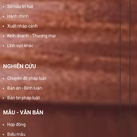
Sở hữu trí tuệ
Hành chính
Xuất nhập cảnh
Kinh doanh - Thương mại
Lĩnh vực khác
NGHIÊN CỨU
Chuyên đề pháp luật
Bản án - Bình luận
Bản tin pháp luật
MẪU - VĂN BẢN
Hợp đồng
Biểu mẫu