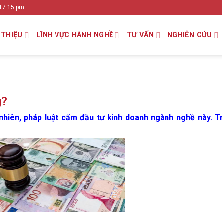
 17:15 pm
 THIỆU
LĨNH VỰC HÀNH NGHỀ
TƯ VẤN
NGHIÊN CỨU
g?
y nhiên, pháp luật cấm đầu tư kinh doanh ngành nghề này. T