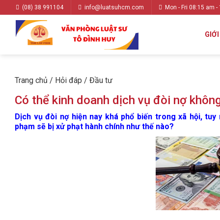
(08) 38 991104
info@luatsuhcm.com
Mon - Fri 08:15 am -
GIỚI
Trang chủ
/
Hỏi đáp
/
Đầu tư
Có thể kinh doanh dịch vụ đòi nợ khôn
Dịch vụ đòi nợ hiện nay khá phổ biến trong xã hội, tu
phạm sẽ bị xử phạt hành chính như thế nào?