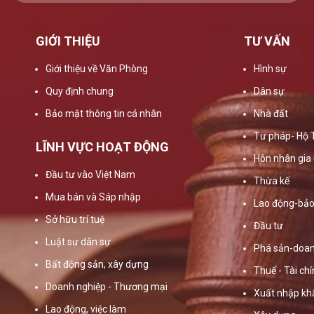
GIỚI THIỆU
TƯ VẤN
Giới thiệu về Văn Phòng
Hình sự
Quy định chung
Dân sự
Bảo mật thông tin cá nhân
Nhà đất
Tư pháp- Hộ 
LĨNH VỰC HOẠT ĐỘNG
Hôn nhân gia 
Đầu tư vào Việt Nam
Thừa kế
Mua bán và Sáp nhập
Lao động-bảo
Sở hữu trí tuệ
Đầu tư
Luật sư dân sự
Phá sản-doan
Bất động sản, xây dựng
Thuế - Tài ch
Doanh nghiệp - Thương mại
Xuất nhập kh
Lao động, việc làm