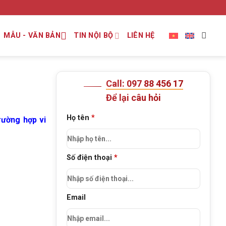
MẪU - VĂN BẢN
TIN NỘI BỘ
LIÊN HỆ
Call: 097 88 456 17
Để lại câu hỏi
Họ tên
*
rường hợp vi
Số điện thoại
*
Email