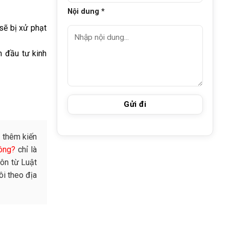
Nội dung *
sẽ bị xử phạt
m đầu tư kinh
 thêm kiến
hông?
chỉ là
ôn từ Luật
ôi theo địa