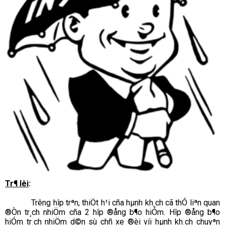
Tr¶ lêi
:
Tr­­­êng hîp trªn, thiÖt h¹i cña hµnh kh¸ch cã thÓ liªn quan
®Òn tr¸ch nhiÖm cña 2 hîp ®ång b¶o hiÓm. Hîp ®ång b¶o
hiÓm tr¸ch nhiÖm d©n sù chñ xe ®èi víi hµnh kh¸ch chuyªn