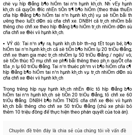
chë vµ hîp ®ång b¶o hiÓm tai n¹n hµnh kh¸ch. Nh­­ vËy hµnh
kh¸ch cã quyÒn ®­îc nhËn tiÒn tr¶ b¶o hiÓm (theo tháa thuËn
cña hîp ®ång b¶o hiÓm tai n¹n hµnh kh¸ch) vµ sè tiÒn båi th­­
ư
êng theo luËt d©n sù cña chñ xe. DNBH cã tr¸ch nhiÖm båi
th­­­êng cho chñ xe theo hîp ®ång b¶o hiÓm tr¸ch nhiÖm d©n sù
cña chñ xe ®èi víi hµnh kh¸ch.
▪
VÝ dô: Tai n¹n x¶y ra, hµnh kh¸ch bÞ th­­¬ng tËt toµn bé; b¶o
hiÓm tai n¹n hµnh kh¸ch cã sè tiÒn b¶o hiÓm lµ 20 triÖu ®ång;
chñ xe tham gia møc tr¸ch nhiÖm lµ 50 triÖu ®ång / ng­êi/ vô;
sè tiÒn thùc tÕ mµ chñ xe ph¶i båi th­­­êng theo ph¸n quyÕt cña
tßa ¸n lµ 60 triÖu ®ång. Tai n¹n thuéc ph¹m vi b¶o hiÓm cña c¶
hîp ®ång b¶o hiÓm tai n¹n hµnh kh¸ch vµ tr¸ch nhiÖm d©n sù
cña chñ xe ®èi víi hµnh kh¸ch
Trong tr­­­êng hîp nµy hµnh kh¸ch nhËn ®­­îc tõ hîp ®ång b¶o
hiÓm tai n¹n hµnh kh¸ch sè tiÒn 20 triÖu ®ång, tõ chñ xe 60
triÖu ®ång. DNBH b¶o hiÓm TNDS cña chñ xe ®èi víi hµnh
kh¸ch båi th­­­êng cho chñ xe 50 triÖu ®ång
(chủ xe phải bỏ
thêm 10 triệu đồng để thực hiện theo phán quyết của toà án).
Chuyên đề trên đây là chia sẻ của chúng tôi về vấn đề