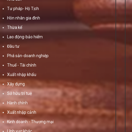
Tư pháp- Hộ Tịch
Hôn nhân gia đình
Thừa kế
Lao động-bảo hiểm
Đầu tư
Phá sản-doanh nghiệp
Thuế - Tài chính
Xuất nhập khẩu
Xây dựng
Sở hữu trí tuệ
Hành chính
Xuất nhập cảnh
Kinh doanh - Thương mại
Lĩnh vực khác