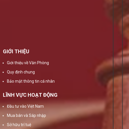
GIỚI THIỆU
Giới thiệu về Văn Phòng
Quy định chung
Bảo mật thông tin cá nhân
LĨNH VỰC HOẠT ĐỘNG
Đầu tư vào Việt Nam
Mua bán và Sáp nhập
Sở hữu trí tuệ