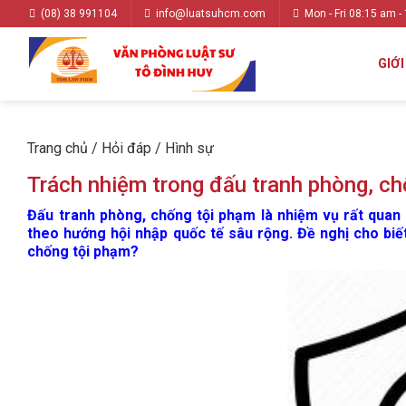
(08) 38 991104
info@luatsuhcm.com
Mon - Fri 08:15 am -
GIỚI
Trang chủ
/
Hỏi đáp
/
Hình sự
Trách nhiệm trong đấu tranh phòng, c
Đấu tranh phòng, chống tội phạm là nhiệm vụ rất quan 
theo hướng hội nhập quốc tế sâu rộng. Đề nghị cho biế
chống tội phạm?