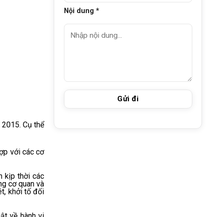
Nội dung *
 2015. Cụ thể
ợp với các cơ
 kịp thời các
ong cơ quan và
t, khởi tố đối
ật về hành vi