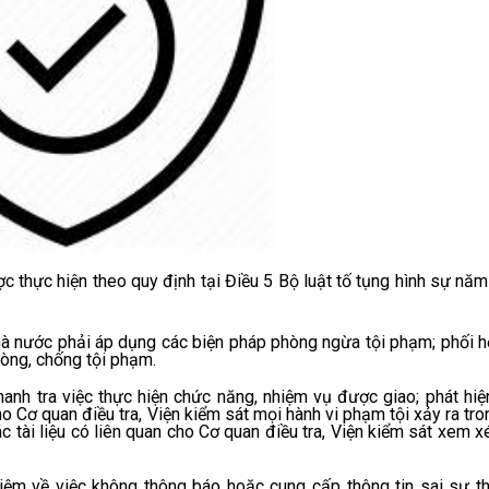
hực hiện theo quy định tại Điều 5 Bộ luật tố tụng hình sự năm
hà nước phải áp dụng các biện pháp phòng ngừa tội phạm; phối h
hòng, chống tội phạm.
anh tra việc thực hiện chức năng, nhiệm vụ được giao; phát hiện
o Cơ quan điều tra, Viện kiểm sát mọi hành vi phạm tội xảy ra tr
c tài liệu có liên quan cho Cơ quan điều tra, Viện kiểm sát xem xé
iệm về việc không thông báo hoặc cung cấp thông tin sai sự th