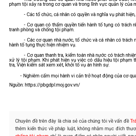
phạm tội xảy ra trong cơ quan và trong lĩnh vực quản lý của m
- Các tổ chức, cá nhân có quyền và nghĩa vụ phát hiện
- Cơ quan có thẩm quyền tiến hành tố tụng có trách 
tranh phòng và chống tội phạm.
- Các cơ quan nhà nước, tổ chức và cá nhân có trách 
hành tố tụng thực hiện nhiệm vụ.
- Cơ quan thanh tra, kiểm toán nhà nước có trách nhiệ
xử lý tội phạm. Khi phát hiện vụ việc có dấu hiệu tội phạm t
tra, Viện kiểm sát xem xét, khởi tố vụ án hình sự.
- Nghiêm cấm mọi hành vi cản trở hoạt động của cơ quan, 
Nguồn:
https://pbgdpl.moj.gov.vn/
Chuyên đề trên đây là chia sẻ của chúng tôi về vấn đề
Tr
thêm kiến thức về pháp luật, không nhằm mục đích thươ