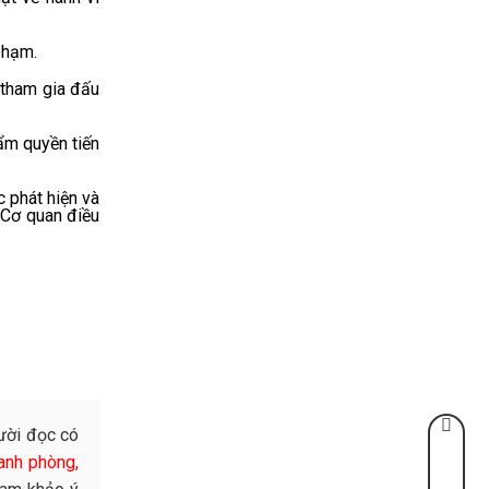
phạm.
 tham gia đấu
ẩm quyền tiến
c phát hiện và
ị Cơ quan điều
ười đọc có
anh phòng,