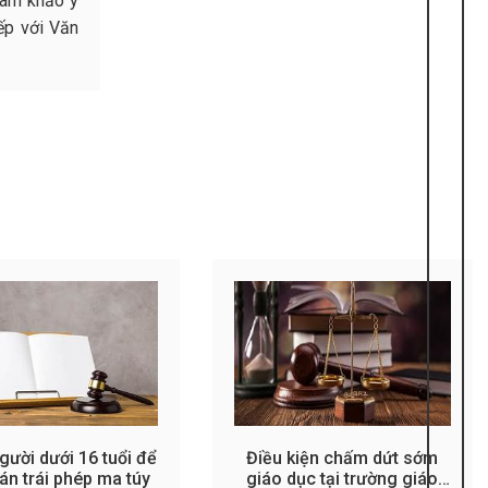
ham khảo ý
ếp với Văn
gười dưới 16 tuổi để
Điều kiện chấm dứt sớm
n trái phép ma túy
giáo dục tại trường giáo