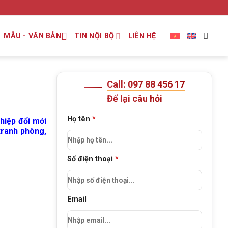
MẪU - VĂN BẢN
TIN NỘI BỘ
LIÊN HỆ
Call: 097 88 456 17
Để lại câu hỏi
Họ tên
*
hiệp đổi mới
tranh phòng,
Số điện thoại
*
Email