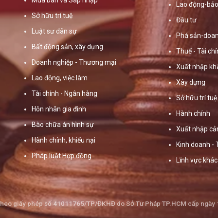
Lao động-bảo
Sở hữu trí tuệ
Đầu tư
Luật sư dân sự
Phá sản-doan
Bất động sản, xây dựng
Thuế - Tài ch
Doanh nghiệp - Thương mại
Xuất nhập kh
Lao động, việc làm
Xây dựng
Tài chính - Ngân hàng
Sở hữu trí tuệ
Hôn nhân gia đình
Hành chính
Bào chữa án hình sự
Xuất nhập cả
Hành chính, khiếu nại
Kinh doanh -
Pháp luật Hợp đồng
Lĩnh vực khác
theo giấy phép số 41011765/TP/ĐKHĐ do Sở Tư Pháp TP.HCM cấp ngày