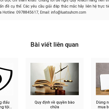
ười đọc chỉ tham khảo. Chúng tôi đề nghị Quý Khách hàng nên t
n đề cụ thể. Các yêu cầu giải đáp thắc mắc hãy liên hệ trực ti
qua Hotline: 0978845617, Email: info@luatsuhcm.com
Bài viết liên quan
g đấu
Quy định về quyền bào
Dùng n
ng tội
chữa
mua bá