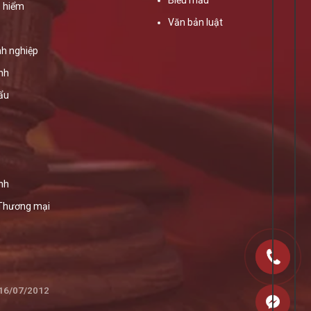
 hiểm
Văn bản luật
h nghiệp
ính
ẩu
nh
 Thương mại
 16/07/2012