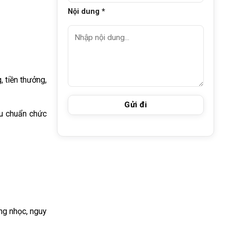
Nội dung *
, tiền thưởng,
êu chuẩn chức
ng nhọc, nguy