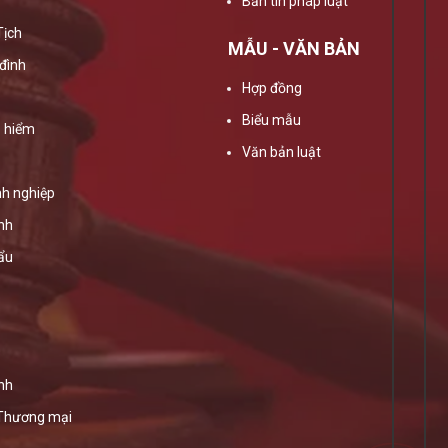
Bản tin pháp luật
Tịch
MẪU - VĂN BẢN
đình
Hợp đồng
Biểu mẫu
 hiểm
Văn bản luật
h nghiệp
ính
ẩu
nh
 Thương mại