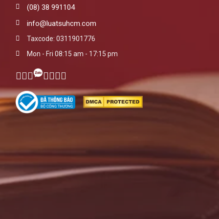
(08) 38 991104
info@luatsuhcm.com
Taxcode: 0311901776
Mon - Fri 08:15 am - 17:15 pm