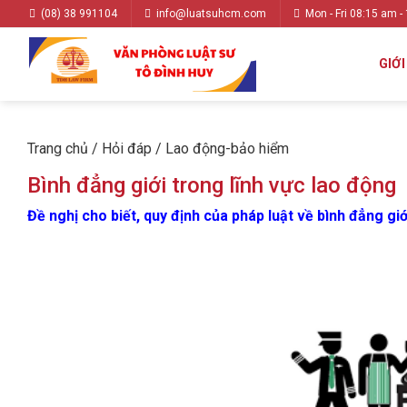
(08) 38 991104
info@luatsuhcm.com
Mon - Fri 08:15 am -
GIỚI
Trang chủ
/
Hỏi đáp
/
Lao động-bảo hiểm
Bình đẳng giới trong lĩnh vực lao động
Đề nghị cho biết, quy định của pháp luật về bình đẳng gi