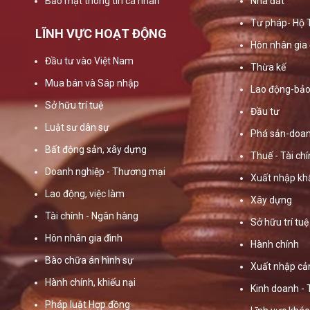
Bảo mật thông tin cá nhân
Nhà đất
Tư pháp- Hộ 
LĨNH VỰC HOẠT ĐỘNG
Hôn nhân gia 
Đầu tư vào Việt Nam
Thừa kế
Mua bán và Sáp nhập
Lao động-bảo
Sở hữu trí tuệ
Đầu tư
Luật sư dân sự
Phá sản-doan
Bất động sản, xây dựng
Thuế - Tài ch
Doanh nghiệp - Thương mại
Xuất nhập kh
Lao động, việc làm
Xây dựng
Tài chính - Ngân hàng
Sở hữu trí tuệ
Hôn nhân gia đình
Hành chính
Bào chữa án hình sự
Xuất nhập cả
Hành chính, khiếu nại
Kinh doanh -
Pháp luật Hợp đồng