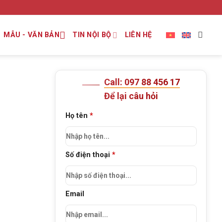
MẪU - VĂN BẢN
TIN NỘI BỘ
LIÊN HỆ
Call: 097 88 456 17
Để lại câu hỏi
Họ tên
*
Số điện thoại
*
Email