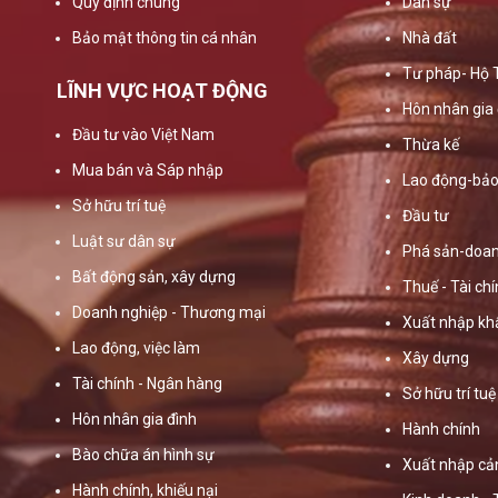
Quy định chung
Dân sự
Bảo mật thông tin cá nhân
Nhà đất
Tư pháp- Hộ 
LĨNH VỰC HOẠT ĐỘNG
Hôn nhân gia 
Đầu tư vào Việt Nam
Thừa kế
Mua bán và Sáp nhập
Lao động-bảo
Sở hữu trí tuệ
Đầu tư
Luật sư dân sự
Phá sản-doan
Bất động sản, xây dựng
Thuế - Tài ch
Doanh nghiệp - Thương mại
Xuất nhập kh
Lao động, việc làm
Xây dựng
Tài chính - Ngân hàng
Sở hữu trí tuệ
Hôn nhân gia đình
Hành chính
Bào chữa án hình sự
Xuất nhập cả
Hành chính, khiếu nại