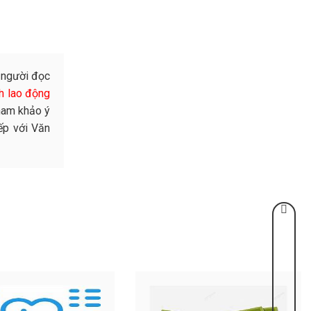
 người đọc
h lao động
tham khảo ý
ếp với Văn