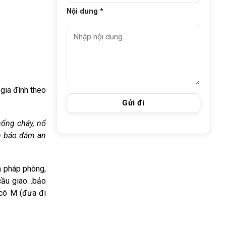
Nội dung *
gia đình theo
hống cháy, nổ
ến bảo đảm an
n pháp phòng,
 cầu giao…bảo
 cô M
(đưa đi