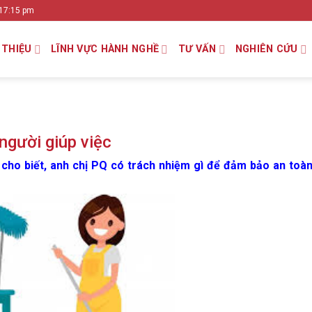
 17:15 pm
 THIỆU
LĨNH VỰC HÀNH NGHỀ
TƯ VẤN
NGHIÊN CỨU
người giúp việc
cho biết, anh chị PQ có trách nhiệm gì để đảm bảo an toàn,