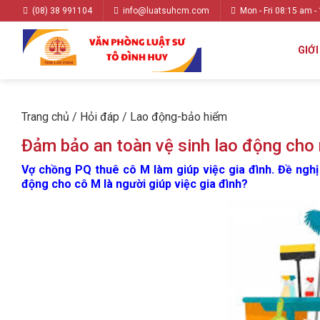
(08) 38 991104
info@luatsuhcm.com
Mon - Fri 08:15 am -
GIỚI
Trang chủ
/
Hỏi đáp
/
Lao động-bảo hiểm
Đảm bảo an toàn vệ sinh lao động cho 
Vợ chồng PQ thuê cô M làm giúp việc gia đình. Đề nghị 
động cho cô M là người giúp việc gia đình?