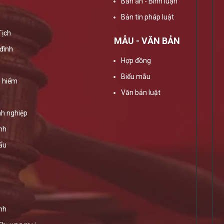
Bản án - Bình luận
Bản tin pháp luật
Tịch
MẪU - VĂN BẢN
đình
Hợp đồng
Biểu mẫu
 hiểm
Văn bản luật
h nghiệp
ính
ẩu
nh