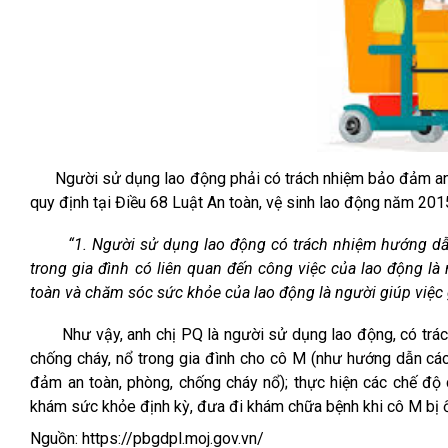
Người sử dụng lao động phải có trách nhiệm bảo đảm an toà
quy định tại
Điều 68 Luật An toàn, vệ sinh lao động
năm
2015
“1. Người sử dụng lao động có trách nhiệm hướng dẫn
trong gia đình có liên quan đến công việc của lao động là
toàn và chăm sóc sức khỏe của lao động là người giúp việc 
Như vậy
,
anh chị PQ
là người sử dụng lao động, có trác
chống cháy, nổ trong gia đình
cho
cô M
(như hướng dẫn cách
đảm an toàn, phòng, chống cháy nổ)
; thực hiện các chế đ
khám sức khỏe định kỳ, đưa đi khám chữa bệnh khi cô M bị ố
Nguồn:
https://pbgdpl.moj.gov.vn/