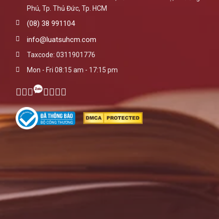
Phú, Tp. Thủ Đức, Tp. HCM
(08) 38 991104
info@luatsuhcm.com
Taxcode: 0311901776
Mon - Fri 08:15 am - 17:15 pm