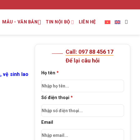
MẪU - VĂN BẢN
TIN NỘI BỘ
LIÊN HỆ
Call: 097 88 456 17
Để lại câu hỏi
Họ tên
*
 vệ sinh lao
Số điện thoại
*
Email