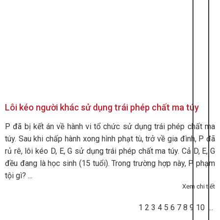
Lôi kéo người khác sử dụng trái phép chất ma túy
P đã bị kết án về hành vi tổ chức sử dụng trái phép chất ma
túy. Sau khi chấp hành xong hình phạt tù, trở về gia đình, P đã
rủ rê, lôi kéo D, E, G sử dụng trái phép chất ma túy. Cả D, E, G
đều đang là học sinh (15 tuổi). Trong trường hợp này, P phạm
tội gì? ...
Xem chi tiết
1
2
3
4
5
6
7
8
9
10
...