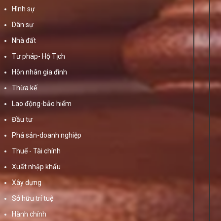
Hình sự
Dân sự
Nhà đất
Tư pháp- Hộ Tịch
Hôn nhân gia đình
Thừa kế
Lao động-bảo hiểm
Đầu tư
Phá sản-doanh nghiệp
Thuế - Tài chính
Xuất nhập khẩu
Xây dựng
Sở hữu trí tuệ
Hành chính