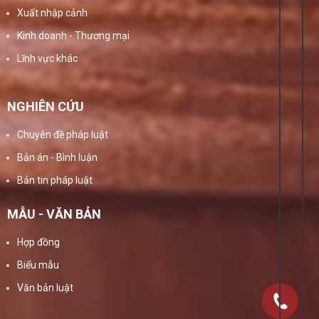
Xuất nhập cảnh
Kinh doanh - Thương mại
Lĩnh vực khác
NGHIÊN CỨU
Chuyên đề pháp luật
Bản án - Bình luận
Bản tin pháp luật
MẪU - VĂN BẢN
Hợp đồng
Biểu mẫu
Văn bản luật