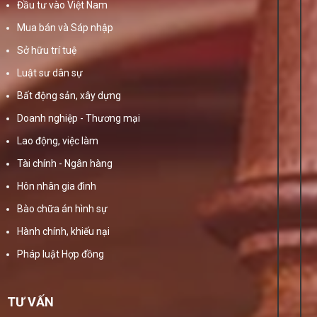
Đầu tư vào Việt Nam
Mua bán và Sáp nhập
Sở hữu trí tuệ
Luật sư dân sự
Bất động sản, xây dựng
Doanh nghiệp - Thương mại
Lao động, việc làm
Tài chính - Ngân hàng
Hôn nhân gia đình
Bào chữa án hình sự
Hành chính, khiếu nại
Pháp luật Hợp đồng
TƯ VẤN