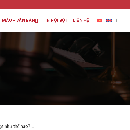
MẪU - VĂN BẢN
TIN NỘI BỘ
LIÊN HỆ
 như thế nào? ...