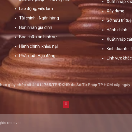
Xuất nhập kh
Lao động, việc làm
Xây dựng
Tài chính - Ngân hàng
Sở hữu trí tuệ
Hôn nhân gia đình
Hành chính
Bào chữa án hình sự
Xuất nhập cả
Hành chính, khiếu nại
Kinh doanh -
Pháp luật Hợp đồng
Lĩnh vực khác
theo giấy phép số 41011765/TP/ĐKHĐ do Sở Tư Pháp TP.HCM cấp ngày
ghts reserved.