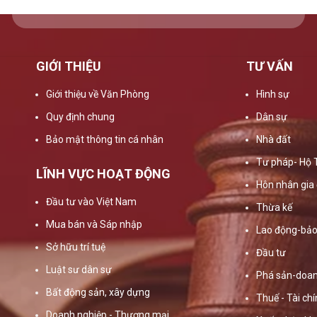
GIỚI THIỆU
TƯ VẤN
Giới thiệu về Văn Phòng
Hình sự
Quy định chung
Dân sự
Bảo mật thông tin cá nhân
Nhà đất
Tư pháp- Hộ 
LĨNH VỰC HOẠT ĐỘNG
Hôn nhân gia 
Đầu tư vào Việt Nam
Thừa kế
Mua bán và Sáp nhập
Lao động-bảo
Sở hữu trí tuệ
Đầu tư
Luật sư dân sự
Phá sản-doan
Bất động sản, xây dựng
Thuế - Tài ch
Doanh nghiệp - Thương mại