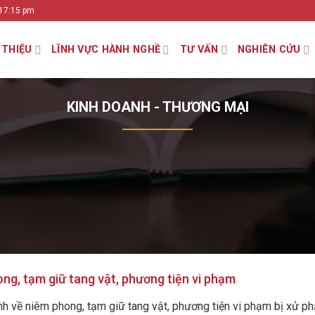
 17:15 pm
 THIỆU
LĨNH VỰC HÀNH NGHỀ
TƯ VẤN
NGHIÊN CỨU
KINH DOANH - THƯƠNG MẠI
ng, tạm giữ tang vật, phương tiện vi phạm
h về niêm phong, tạm giữ tang vật, phương tiện vi phạm bị xử phạt