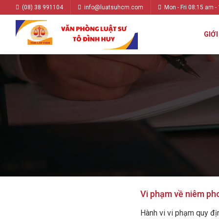
(08) 38 991104
info@luatsuhcm.com
Mon - Fri 08:15 am -
GIỚI
Vi phạm về niêm pho
Hành vi vi phạm quy địn