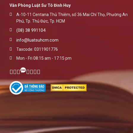
Văn Phòng Luật Sư Tô Đình Huy
A-10-11 Centana Thủ Thiêm, số 36 Mai Chí Thọ, Phường An
Phú, Tp. Thủ Đức, Tp. HCM
(08) 38 991104
info@luatsuhcm.com
Taxcode: 0311901776
Mon - Fri 08:15 am - 17:15 pm