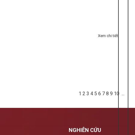
Xem chi tiết
1
2
3
4
5
6
7
8
9
10
...
NGHIÊN CỨU