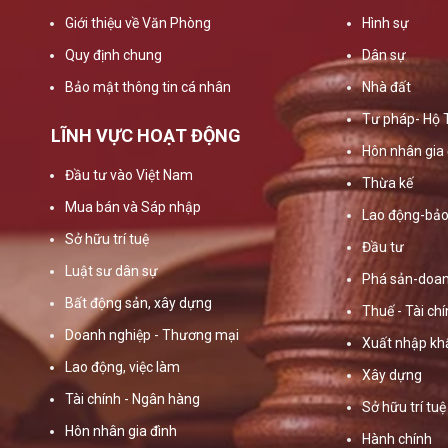
Giới thiệu về Văn Phòng
Hình sự
Quy định chung
Dân sự
Bảo mật thông tin cá nhân
Nhà đất
Tư pháp- Hộ 
LĨNH VỰC HOẠT ĐỘNG
Hôn nhân gia 
Đầu tư vào Việt Nam
Thừa kế
Mua bán và Sáp nhập
Lao động-bảo
Sở hữu trí tuệ
Đầu tư
Luật sư dân sự
Phá sản-doan
Bất động sản, xây dựng
Thuế - Tài ch
Doanh nghiệp - Thương mại
Xuất nhập kh
Lao động, việc làm
Xây dựng
Tài chính - Ngân hàng
Sở hữu trí tuệ
Hôn nhân gia đình
Hành chính