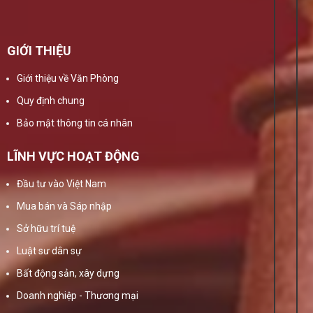
GIỚI THIỆU
Giới thiệu về Văn Phòng
Quy định chung
Bảo mật thông tin cá nhân
LĨNH VỰC HOẠT ĐỘNG
Đầu tư vào Việt Nam
Mua bán và Sáp nhập
Sở hữu trí tuệ
Luật sư dân sự
Bất động sản, xây dựng
Doanh nghiệp - Thương mại