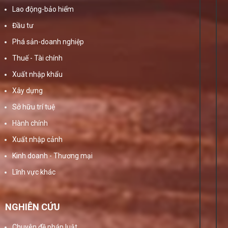
Lao động-bảo hiểm
Đầu tư
Phá sản-doanh nghiệp
Thuế - Tài chính
Xuất nhập khẩu
Xây dựng
Sở hữu trí tuệ
Hành chính
Xuất nhập cảnh
Kinh doanh - Thương mại
Lĩnh vực khác
NGHIÊN CỨU
Chuyên đề pháp luật