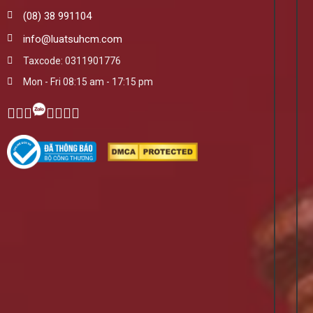
(08) 38 991104
info@luatsuhcm.com
Taxcode: 0311901776
Mon - Fri 08:15 am - 17:15 pm