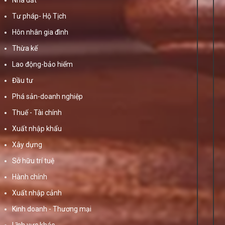
Tư pháp- Hộ Tịch
Hôn nhân gia đình
Thừa kế
Lao động-bảo hiểm
Đầu tư
Phá sản-doanh nghiệp
Thuế - Tài chính
Xuất nhập khẩu
Xây dựng
Sở hữu trí tuệ
Hành chính
Xuất nhập cảnh
Kinh doanh - Thương mại
Lĩnh vực khác