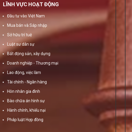
LĨNH VỰC HOẠT ĐỘNG
Đầu tư vào Việt Nam
Mua bán và Sáp nhập
Sở hữu trí tuệ
Luật sư dân sự
Bất động sản, xây dựng
Doanh nghiệp - Thương mại
Lao động, việc làm
Tài chính - Ngân hàng
Hôn nhân gia đình
Bào chữa án hình sự
Hành chính, khiếu nại
Pháp luật Hợp đồng