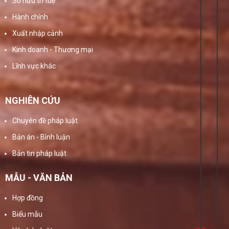
Sở hữu trí tuệ
Hành chính
Xuất nhập cảnh
Kinh doanh - Thương mại
Lĩnh vực khác
NGHIÊN CỨU
Chuyên đề pháp luật
Bản án - Bình luận
Bản tin pháp luật
MẪU - VĂN BẢN
Hợp đồng
Biểu mẫu