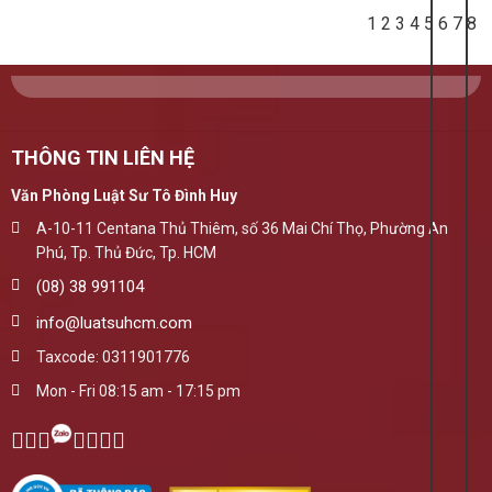
1
2
3
4
5
6
7
8
THÔNG TIN LIÊN HỆ
Văn Phòng Luật Sư Tô Đình Huy
A-10-11 Centana Thủ Thiêm, số 36 Mai Chí Thọ, Phường An
Phú, Tp. Thủ Đức, Tp. HCM
(08) 38 991104
info@luatsuhcm.com
Taxcode: 0311901776
Mon - Fri 08:15 am - 17:15 pm