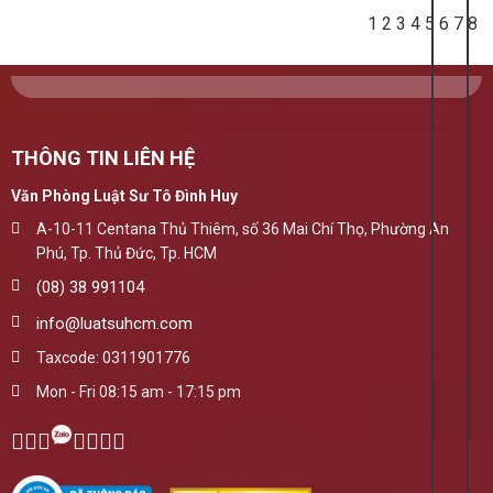
1
2
3
4
5
6
7
8
THÔNG TIN LIÊN HỆ
Văn Phòng Luật Sư Tô Đình Huy
A-10-11 Centana Thủ Thiêm, số 36 Mai Chí Thọ, Phường An
Phú, Tp. Thủ Đức, Tp. HCM
(08) 38 991104
info@luatsuhcm.com
Taxcode: 0311901776
Mon - Fri 08:15 am - 17:15 pm