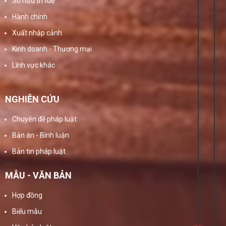
Sở hữu trí tuệ
Hành chính
Xuất nhập cảnh
Kinh doanh - Thương mại
Lĩnh vực khác
NGHIÊN CỨU
Chuyên đề pháp luật
Bản án - Bình luận
Bản tin pháp luật
MẪU - VĂN BẢN
Hợp đồng
Biểu mẫu