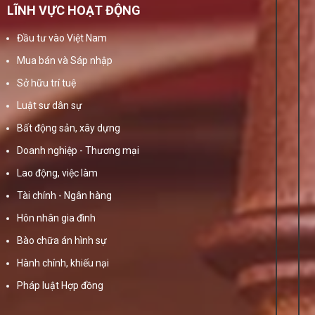
LĨNH VỰC HOẠT ĐỘNG
Đầu tư vào Việt Nam
Mua bán và Sáp nhập
Sở hữu trí tuệ
Luật sư dân sự
Bất động sản, xây dựng
Doanh nghiệp - Thương mại
Lao động, việc làm
Tài chính - Ngân hàng
Hôn nhân gia đình
Bào chữa án hình sự
Hành chính, khiếu nại
Pháp luật Hợp đồng