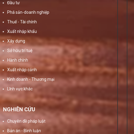
Đầu tư
Phá sản-doanh nghiệp
Thuế - Tài chính
Xuất nhập khẩu
Xây dựng
Sở hữu trí tuệ
Hành chính
Xuất nhập cảnh
Kinh doanh - Thương mại
Lĩnh vực khác
NGHIÊN CỨU
Chuyên đề pháp luật
Bản án - Bình luận