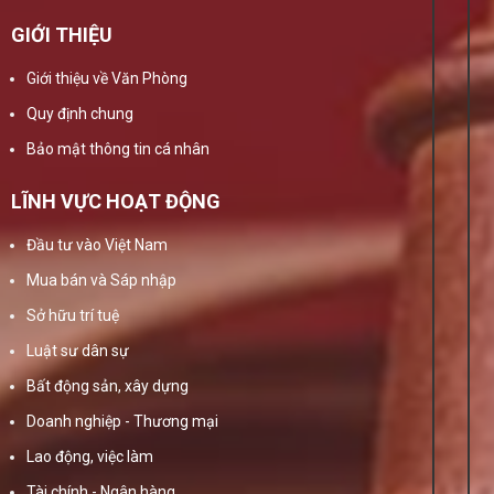
GIỚI THIỆU
Giới thiệu về Văn Phòng
Quy định chung
Bảo mật thông tin cá nhân
LĨNH VỰC HOẠT ĐỘNG
Đầu tư vào Việt Nam
Mua bán và Sáp nhập
Sở hữu trí tuệ
Luật sư dân sự
Bất động sản, xây dựng
Doanh nghiệp - Thương mại
Lao động, việc làm
Tài chính - Ngân hàng