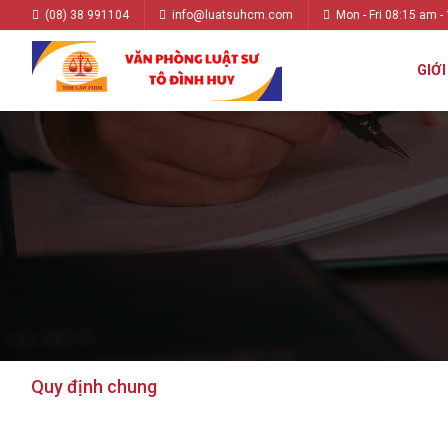
(08) 38 991104
info@luatsuhcm.com
Mon - Fri 08:15 am -
GIỚI
Quy định chung