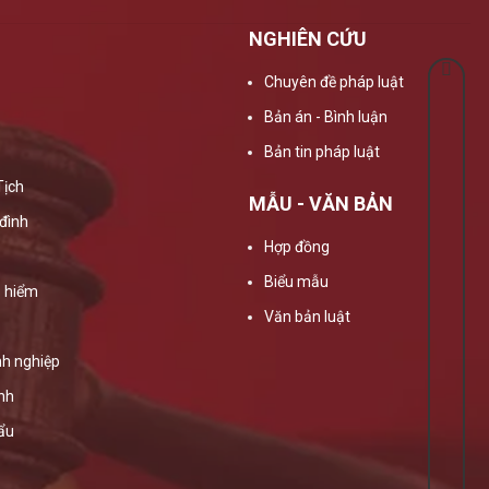
NGHIÊN CỨU
Chuyên đề pháp luật
Bản án - Bình luận
Bản tin pháp luật
Tịch
MẪU - VĂN BẢN
đình
Hợp đồng
Biểu mẫu
 hiểm
Văn bản luật
h nghiệp
ính
ẩu