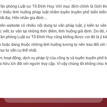
 Văn phòng Luật sư Tô Đình Huy. Với mục đích chính là Giới t
 thiệu tình huống pháp luật nhằm tuyên truyền phổ biến kiến
Đất đai, Hôn nhân gia đình…
trên website có nhiều nội dung tư vấn pháp luật, ý kiến tư vấn 
 viết, tư vấn tại những thời điểm, tình huống giả định. Do đó
 Văn phòng Luật sư Tô Đình Huy cũng không được coi đó là ý ki
n hoặc đang thuộc những tình huống tương tự nên trao đổi với 
sự tư vấn cụ thể nhất.
ực hoạt động, dịch vụ pháp lý của công ty và tuyên truyền phổ 
hảo hữu ích đối với người truy cập. Vì vậy chúng tôi không chịu 