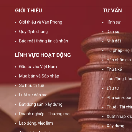
GIỚI THIỆU
TƯ VẤN
Giới thiệu về Văn Phòng
Hình sự
Quy định chung
Dân sự
Bảo mật thông tin cá nhân
Nhà đất
Tư pháp- Hộ 
LĨNH VỰC HOẠT ĐỘNG
Hôn nhân gia 
Đầu tư vào Việt Nam
Thừa kế
Mua bán và Sáp nhập
Lao động-bảo
Sở hữu trí tuệ
Đầu tư
Luật sư dân sự
Phá sản-doan
Bất động sản, xây dựng
Thuế - Tài ch
Doanh nghiệp - Thương mại
Xuất nhập kh
Lao động, việc làm
Xây dựng