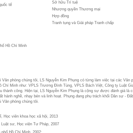
Sở hữu Trí tuệ
quốc tế
Nhượng quyền Thương mại
Hợp đồng
Tranh tụng và Giải pháp Tranh chấp
phố Hồ Chí Minh
ại Văn phòng chúng tôi, LS Nguyễn Kim Phụng có từng làm việc tại các Văn p
.Hồ Chí Minh như: VPLS Trương Đình Tùng, VPLS Bách Việt, Công ty Luật G
ều thành công. Hiện tại, LS Nguyễn Kim Phụng là cộng sự được đánh giá là 
ất hành nghề, nhạy bén và linh hoạt. Phụng đang phụ trách khối Dân sự - Đất
ại Văn phòng chúng tôi.
tế, Học viên khoa học xã hội, 2013
 Luật sư, Học viện Tư Pháp, 2007
 phố Hồ Chí Minh, 2002;