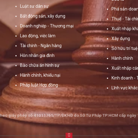
Luật sư dân sự
Phá sản-doan
Bất động sản, xây dựng
Thuế - Tài ch
Doanh nghiệp - Thương mại
Xuất nhập kh
Lao động, việc làm
Xây dựng
Tài chính - Ngân hàng
Sở hữu trí tuệ
Hôn nhân gia đình
Hành chính
Bào chữa án hình sự
Xuất nhập cả
Hành chính, khiếu nại
Kinh doanh -
Pháp luật Hợp đồng
Lĩnh vực khác
theo giấy phép số 41011765/TP/ĐKHĐ do Sở Tư Pháp TP.HCM cấp ngày