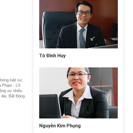
Tô Đình Huy
hòng luật sư,
ia Phạm...LS
cộng sự nhiều
 đai, Bất Động
Nguyễn Kim Phụng