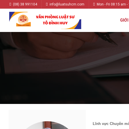
(08) 38 991104
info@luatsuhcm.com
Mon - Fri 08:15 am -
GIỚI
Lĩnh vực Chuyên m