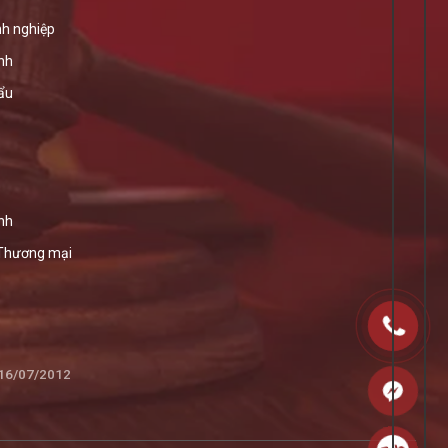
h nghiệp
ính
ẩu
nh
 Thương mại
 16/07/2012