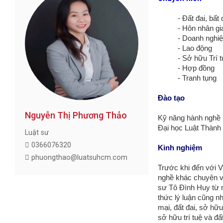
- Đất đai, bất
- Hôn nhân gi
- Doanh n
- Lao động
- Sở hữu Trí 
- Hợp đồng
- Tranh tụng
Ðào tạo
Nguyễn Thị Phương Thảo
Kỹ năng hành nghề 
Ðại học Luật Thành
Luật sư
0366076320
Kinh nghiệm
phuongthao@luatsuhcm.com
Trước khi đến với 
nghề khác chuyên về
sư Tô Ðình Huy từ
thức lý luận cũng
nh
mại, đất đai, sở hữ
sở hữu trí tuệ và đấ