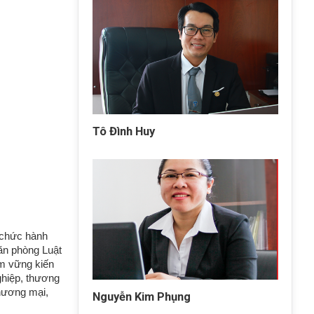
Tô Đình Huy
 chức hành
Văn
phòng Luật
m vững kiến
hiệp, thương
thương mại,
Nguyễn Kim Phụng