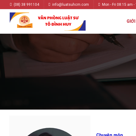
(08) 38 991104
info@luatsuhcm.com
Mon - Fri 08:15 am -
GIỚI
Chuyên môn