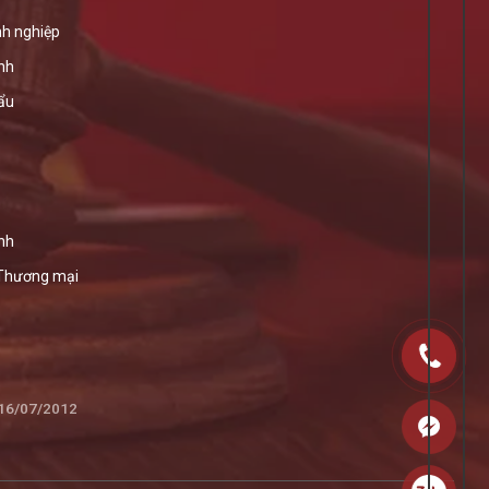
h nghiệp
ính
ẩu
nh
 Thương mại
 16/07/2012