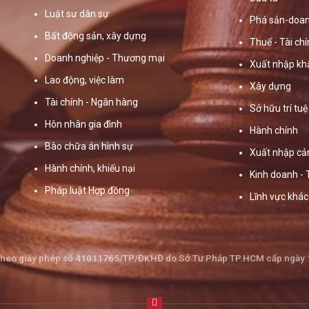
Luật sư dân sự
Phá sản-doan
Bất động sản, xây dựng
Thuế - Tài ch
Doanh nghiệp - Thương mại
Xuất nhập kh
Lao động, việc làm
Xây dựng
Tài chính - Ngân hàng
Sở hữu trí tuệ
Hôn nhân gia đình
Hành chính
Bào chữa án hình sự
Xuất nhập cả
Hành chính, khiếu nại
Kinh doanh -
Pháp luật Hợp đồng
Lĩnh vực khác
theo giấy phép số 41011765/TP/ĐKHĐ do Sở Tư Pháp TP.HCM cấp ngày