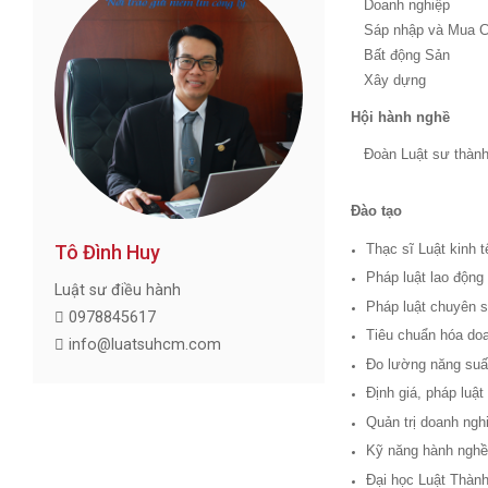
Doanh nghiệp
Sáp nhập và Mua 
Bất động Sản
Xây dựng
Hội hành nghề
Đoàn Luật sư thàn
Đào tạo
Tô Đình Huy
Thạc sĩ Luật kinh 
Pháp luật lao độn
Luật sư điều hành
Pháp luật chuyên 
0978845617
Tiêu chuẩn hóa do
info@luatsuhcm.com
Đo lường năng suấ
Định giá, pháp luậ
Quản trị doanh ngh
Kỹ năng hành nghề
Đại học Luật Thành