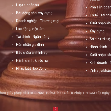
Luật sư dân sự
Phá sản-doan
Bất động sản, xây dựng
Thuế - Tài ch
Doanh nghiệp - Thương mại
Xuất nhập kh
Lao động, việc làm
Xây dựng
Tài chính - Ngân hàng
Sở hữu trí tuệ
Hôn nhân gia đình
Hành chính
Bào chữa án hình sự
Xuất nhập cả
Hành chính, khiếu nại
Kinh doanh -
Pháp luật Hợp đồng
Lĩnh vực khác
theo giấy phép số 41011765/TP/ĐKHĐ do Sở Tư Pháp TP.HCM cấp ngày