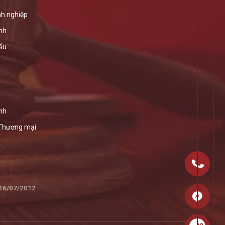
h nghiệp
ính
ẩu
nh
 Thương mại
 16/07/2012