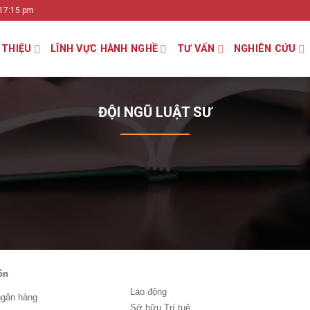
 17:15 pm
 THIỆU
LĨNH VỰC HÀNH NGHỀ
TƯ VẤN
NGHIÊN CỨU
ĐỘI NGŨ LUẬT SƯ
ôn
Lao động
 ngân hàng
Sở hữu Trí tuệ