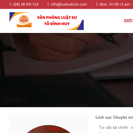
(08) 38 991104
info@luatsuhcm.com
Mon - Fri 08:15 am -
GIỚI
Lĩnh vực Chuyên m
Tư vấn tài chính -