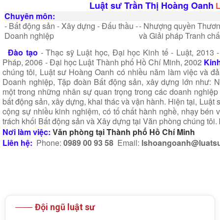
Luật sư Trần Thị Hoàng Oanh
L
Chuyên môn:
- Bất động sản
- Xây dựng
- Đấu thầu
-
- Nhượng quyền Thươn
Doanh nghiệp
và Giải pháp Tranh ch
Ðào tạo
- Thạc sỹ Luật học, Đại học Kinh tế - Luật, 2013
-
Pháp, 2006
- Ðại học Luật Thành phố Hồ Chí Minh, 2002
Kin
chúng tôi, Luật sư Hoàng Oanh có nhiều năm làm việc và đ
Doanh nghiệp, Tập đoàn Bất động sản, xây dựng lớn như: N
một trong những nhân sự quan trọng trong các doanh nghiệp v
bất động sản, xây dựng, khai thác và vận hành. Hiện tại, Luậ
cộng sự nhiều kinh nghiệm, có tố chất hành nghề, nhạy bén 
trách khối Bất động sản và Xây dựng tại Văn phòng chúng tôi.
Nơi làm việc:
Văn phòng tại Thành phố Hồ Chí Minh
Liên hệ:
Phone:
0989 00 93 58
Email:
lshoangoanh@luats
Đội ngũ luật sư