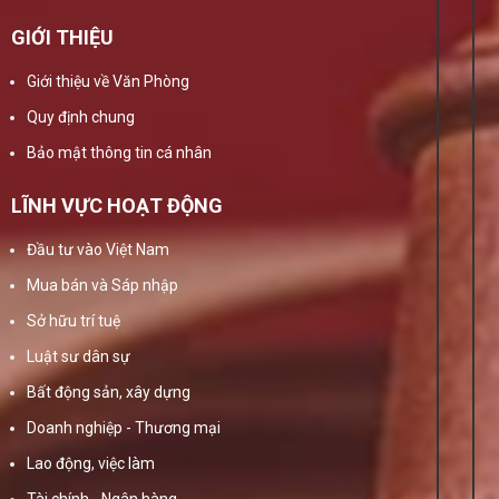
GIỚI THIỆU
Giới thiệu về Văn Phòng
Quy định chung
Bảo mật thông tin cá nhân
LĨNH VỰC HOẠT ĐỘNG
Đầu tư vào Việt Nam
Mua bán và Sáp nhập
Sở hữu trí tuệ
Luật sư dân sự
Bất động sản, xây dựng
Doanh nghiệp - Thương mại
Lao động, việc làm