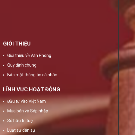
GIỚI THIỆU
Giới thiệu về Văn Phòng
Quy định chung
Bảo mật thông tin cá nhân
LĨNH VỰC HOẠT ĐỘNG
Đầu tư vào Việt Nam
Mua bán và Sáp nhập
Sở hữu trí tuệ
Luật sư dân sự