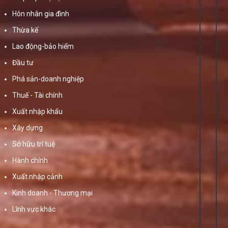
Hôn nhân gia đình
Thừa kế
Lao động-bảo hiểm
Đầu tư
Phá sản-doanh nghiệp
Thuế - Tài chính
Xuất nhập khẩu
Xây dựng
Sở hữu trí tuệ
Hành chính
Xuất nhập cảnh
Kinh doanh - Thương mại
Lĩnh vực khác