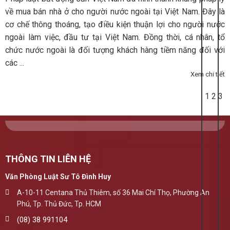
về mua bán nhà ở cho người nước ngoài tại Việt Nam. Đây là
cơ chế thông thoáng, tạo điều kiện thuận lợi cho người nước
ngoài làm việc, đầu tư tại Việt Nam. Đồng thời, cá nhân, tổ
chức nước ngoài là đối tượng khách hàng tiềm năng đối với
các ...
Xem chi tiết
1
2
3
THÔNG TIN LIÊN HỆ
Văn Phòng Luật Sư Tô Đình Huy
A-10-11 Centana Thủ Thiêm, số 36 Mai Chí Thọ, Phường An
Phú, Tp. Thủ Đức, Tp. HCM
(08) 38 991104