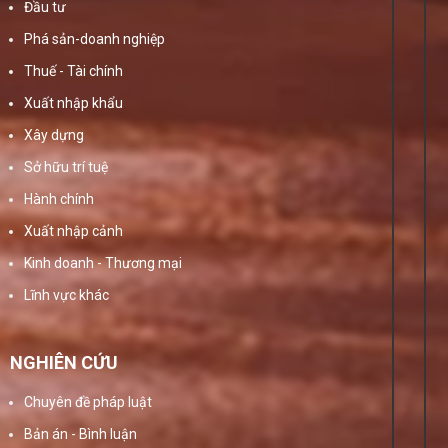
Đầu tư
Phá sản-doanh nghiệp
Thuế - Tài chính
Xuất nhập khẩu
Xây dựng
Sở hữu trí tuệ
Hành chính
Xuất nhập cảnh
Kinh doanh - Thương mại
Lĩnh vực khác
NGHIÊN CỨU
Chuyên đề pháp luật
Bản án - Bình luận