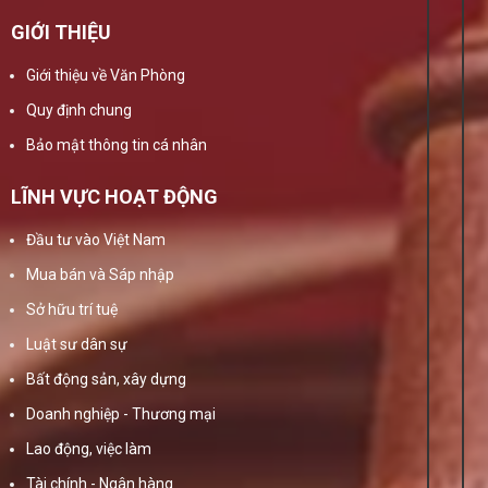
GIỚI THIỆU
Giới thiệu về Văn Phòng
Quy định chung
Bảo mật thông tin cá nhân
LĨNH VỰC HOẠT ĐỘNG
Đầu tư vào Việt Nam
Mua bán và Sáp nhập
Sở hữu trí tuệ
Luật sư dân sự
Bất động sản, xây dựng
Doanh nghiệp - Thương mại
Lao động, việc làm
Tài chính - Ngân hàng