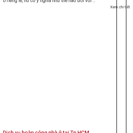
ở riêng lẻ, nó có ý nghĩa như thế nào đối với ...
Xem chi tiết
Dịch vụ hoàn công nhà ở tại Tp.HCM