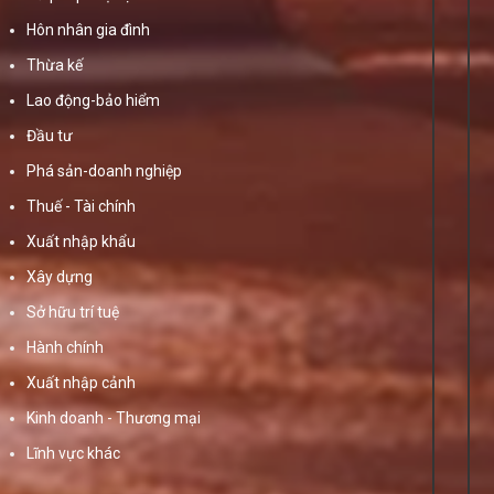
Hôn nhân gia đình
Thừa kế
Lao động-bảo hiểm
Đầu tư
Phá sản-doanh nghiệp
Thuế - Tài chính
Xuất nhập khẩu
Xây dựng
Sở hữu trí tuệ
Hành chính
Xuất nhập cảnh
Kinh doanh - Thương mại
Lĩnh vực khác