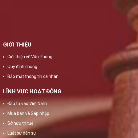
GIỚI THIỆU
Giới thiệu về Văn Phòng
Quy định chung
Bảo mật thông tin cá nhân
LĨNH VỰC HOẠT ĐỘNG
Đầu tư vào Việt Nam
Mua bán và Sáp nhập
Sở hữu trí tuệ
Luật sư dân sự