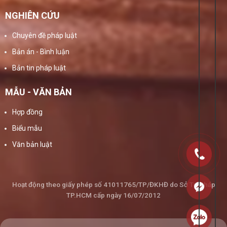
NGHIÊN CỨU
Chuyên đề pháp luật
Bản án - Bình luận
Bản tin pháp luật
MẪU - VĂN BẢN
Hợp đồng
Biểu mẫu
Văn bản luật
Hoạt động theo giấy phép số 41011765/TP/ĐKHĐ do Sở Tư Pháp
TP.HCM cấp ngày 16/07/2012