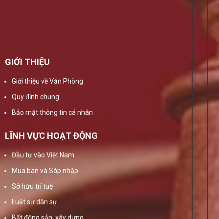
GIỚI THIỆU
Giới thiệu về Văn Phòng
Quy định chung
Bảo mật thông tin cá nhân
LĨNH VỰC HOẠT ĐỘNG
Đầu tư vào Việt Nam
Mua bán và Sáp nhập
Sở hữu trí tuệ
Luật sư dân sự
Bất động sản, xây dựng