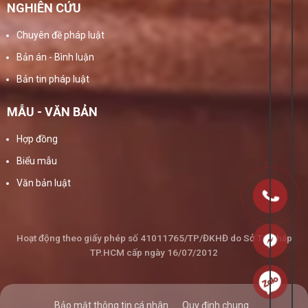
NGHIÊN CỨU
Chuyên đề pháp luật
Bản án - Bình luận
Bản tin pháp luật
MẪU - VĂN BẢN
Hợp đồng
Biểu mẫu
Văn bản luật
Hoạt động theo giấy phép số 41011765/TP/ĐKHĐ do Sở Tư Pháp
TP.HCM cấp ngày 16/07/2012
Bảo mật thông tin cá nhân
Quy định chung