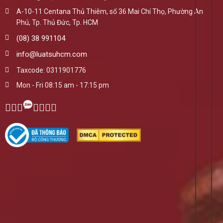
A-10-11 Centana Thủ Thiêm, số 36 Mai Chí Thọ, Phường An
Phú, Tp. Thủ Đức, Tp. HCM
(08) 38 991104
info@luatsuhcm.com
Taxcode: 0311901776
Mon - Fri 08:15 am - 17:15 pm