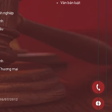
Văn bản luật
h nghiệp
ính
ẩu
nh
 Thương mại
 16/07/2012