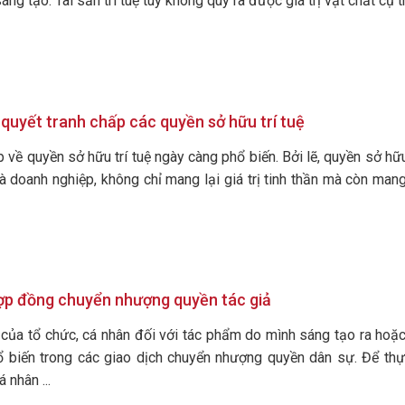
ng tạo. Tài sản trí tuệ tuy không quy ra được giá trị vật chất cụ thể
i quyết tranh chấp các quyền sở hữu trí tuệ
p về quyền sở hữu trí tuệ ngày càng phổ biến. Bởi lẽ, quyền sở h
à doanh nghiệp, không chỉ mang lại giá trị tinh thần mà còn mang 
ợp đồng chuyển nhượng quyền tác giả
 của tổ chức, cá nhân đối với tác phẩm do mình sáng tạo ra hoặc 
 biến trong các giao dịch chuyển nhượng quyền dân sự. Để thực
 nhân ...