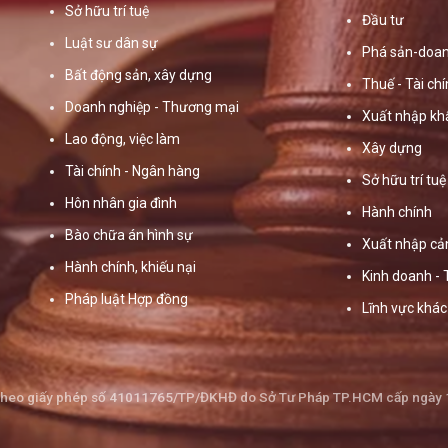
Sở hữu trí tuệ
Đầu tư
Luật sư dân sự
Phá sản-doan
Bất động sản, xây dựng
Thuế - Tài ch
Doanh nghiệp - Thương mại
Xuất nhập kh
Lao động, việc làm
Xây dựng
Tài chính - Ngân hàng
Sở hữu trí tuệ
Hôn nhân gia đình
Hành chính
Bào chữa án hình sự
Xuất nhập cả
Hành chính, khiếu nại
Kinh doanh -
Pháp luật Hợp đồng
Lĩnh vực khác
theo giấy phép số 41011765/TP/ĐKHĐ do Sở Tư Pháp TP.HCM cấp ngày