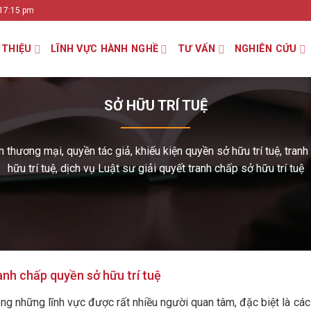
 17:15 pm
 THIỆU
LĨNH VỰC HÀNH NGHỀ
TƯ VẤN
NGHIÊN CỨU
SỞ HỮU TRÍ TUỆ
tên thương mại, quyền tác giả, khiếu kiện quyền sở hữu trí tuệ, tran
hữu trí tuệ, dịch vụ Luật sư giải quyết tranh chấp sở hữu trí tuệ
anh chấp quyền sở hữu trí tuệ
rong những lĩnh vực được rất nhiều người quan tâm, đặc biệt là các