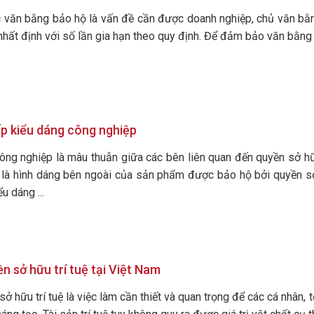
ác văn bằng bảo hộ là vấn đề cần được doanh nghiệp, chủ văn bằ
nhất định với số lần gia hạn theo quy định. Để đảm bảo văn bằng 
ấp kiểu dáng công nghiệp
công nghiệp là mâu thuẫn giữa các bên liên quan đến quyền sở 
là hình dáng bên ngoài của sản phẩm được bảo hộ bởi quyền sở 
u dáng ...
n sở hữu trí tuệ tại Việt Nam
 hữu trí tuệ là việc làm cần thiết và quan trọng để các cá nhân, t