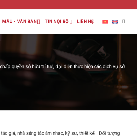
MẪU - VĂN BẢN
TIN NỘI BỘ
LIÊN HỆ
h chấp quyền sở hữu trí tuệ, đại diện thực hiện các dịch vụ sở
 tác giả, nhà sáng tác âm nhạc, kỹ sư, thiết kế… Đối tượng