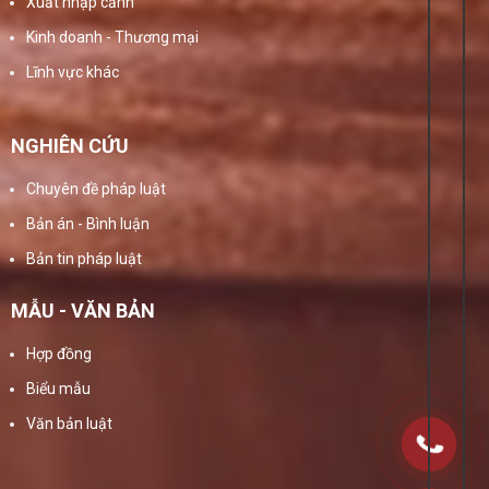
Xuất nhập cảnh
Kinh doanh - Thương mại
Lĩnh vực khác
NGHIÊN CỨU
Chuyên đề pháp luật
Bản án - Bình luận
Bản tin pháp luật
MẪU - VĂN BẢN
Hợp đồng
Biểu mẫu
Văn bản luật