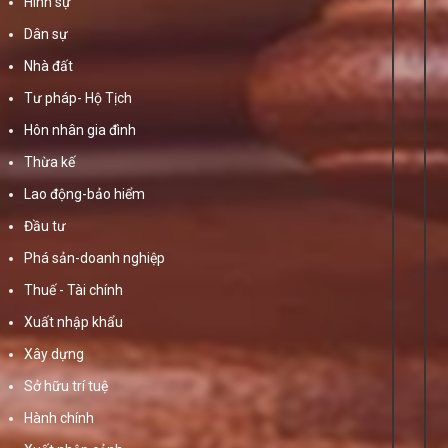
Hình sự
Dân sự
Nhà đất
Tư pháp- Hộ Tịch
Hôn nhân gia đình
Thừa kế
Lao động-bảo hiểm
Đầu tư
Phá sản-doanh nghiệp
Thuế - Tài chính
Xuất nhập khẩu
Xây dựng
Sở hữu trí tuệ
Hành chính