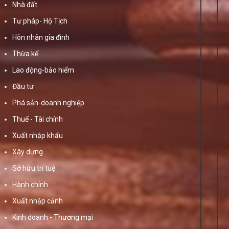
Nhà đất
Tư pháp- Hộ Tịch
Hôn nhân gia đình
Thừa kế
Lao động-bảo hiểm
Đầu tư
Phá sản-doanh nghiệp
Thuế - Tài chính
Xuất nhập khẩu
Xây dựng
Sở hữu trí tuệ
Hành chính
Xuất nhập cảnh
Kinh doanh - Thương mại