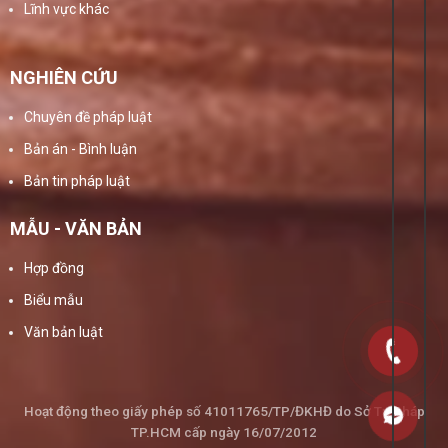
Lĩnh vực khác
NGHIÊN CỨU
Chuyên đề pháp luật
Bản án - Bình luận
Bản tin pháp luật
MẪU - VĂN BẢN
Hợp đồng
Biểu mẫu
Văn bản luật
Hoạt động theo giấy phép số 41011765/TP/ĐKHĐ do Sở Tư Pháp
TP.HCM cấp ngày 16/07/2012