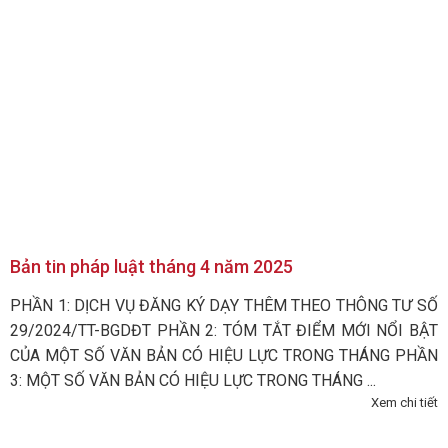
Bản tin pháp luật tháng 4 năm 2025
PHẦN 1: DỊCH VỤ ĐĂNG KÝ DẠY THÊM THEO THÔNG TƯ SỐ
29/2024/TT-BGDĐT PHẦN 2: TÓM TẮT ĐIỂM MỚI NỔI BẬT
CỦA MỘT SỐ VĂN BẢN CÓ HIỆU LỰC TRONG THÁNG PHẦN
3: MỘT SỐ VĂN BẢN CÓ HIỆU LỰC TRONG THÁNG ...
Xem chi tiết